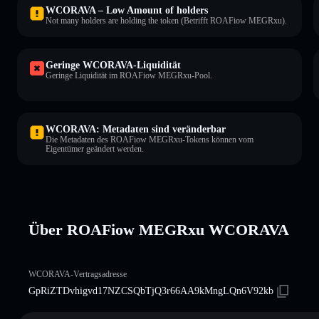
WCORAVA – Low Amount of holders
Not many holders are holding the token (Betrifft ROAFiow MEGRxu).
Geringe WCORAVA-Liquidität
Geringe Liquidität im ROAFiow MEGRxu-Pool.
WCORAVA: Metadaten sind veränderbar
Die Metadaten des ROAFiow MEGRxu-Tokens können vom
Eigentümer geändert werden.
Über ROAFiow MEGRxu WCORAVA
WCORAVA-Vertragsadresse
GpRiZTDvhigvd17NZCSQbTjQ3r66AA9kMngLQn6V92kb