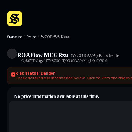
Startseite
/
Preise
/
WCORAVA-Kurs
ROAFiow MEGRxu
(WCORAVA)
Kurs heute
GpRiZTDvhigvd17NZCSQbTjQ3r66AA9kMngLQn6V92kb
Risk status: Danger
Check detailed risk information below. Click to view the risk ov
No price information available at this time.