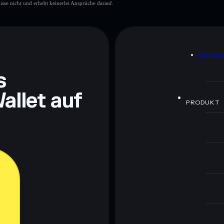
isse nicht und erhebt keinerlei Ansprüche darauf.
einzelne
Rxu
ROAFiow
80 %
DATEN
s
ch Bildungszwecken und stellen keine Finanzberatung
rugcheck.xyz.
allet auf
PRODUKT