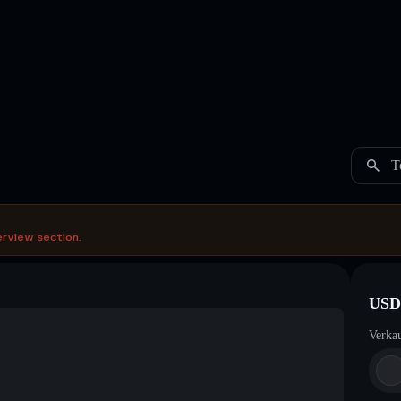
T
erview section.
USD
Verka