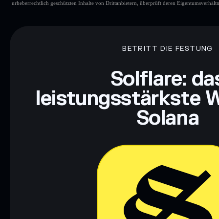
urheberrechtlich geschützten Inhalte von Drittanbietern, überprüft deren Eigentumsverhältn
ROAFiow MEGRxu
Wallet
ROAFiow MEG
MEGRxu
begrenzte Liquidität
Konzentration
ROAFiow MEGRxu
ROAFiow MEGRxu
veränderbar
BETRITT DIE FESTUNG
Solflare: da
Haftungsausschluss: Diese Informationen dienen ausschließli
dar. Recherchiere stets eigenständig. Daten bereitgestellt von 
leistungsstärkste W
Solana