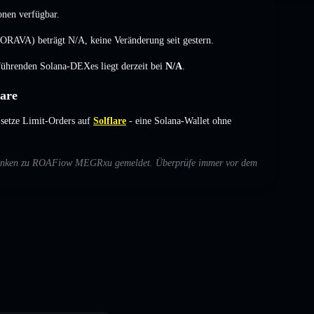
onen verfügbar.
CORAVA) beträgt
N/A
,
keine Veränderung
seit gestern.
 führenden Solana-DEXes liegt derzeit bei
N/A
.
are
etze Limit-Orders auf
Solflare
- eine Solana-Wallet ohne
 Bedenken zu ROAFiow MEGRxu gemeldet. Überprüfe immer vor dem