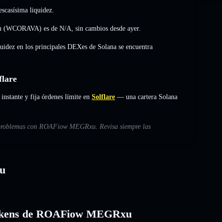
scasísima liquidez.
Rxu (WCORAVA) es de
N/A
,
sin cambios
desde ayer.
quidez en los principales DEXes de Solana se encuentra
lare
tante y fija órdenes límite en
Solflare
— una cartera Solana
es problemas con ROAFiow MEGRxu. Revisa siempre las
u
os tokens de ROAFiow MEGRxu