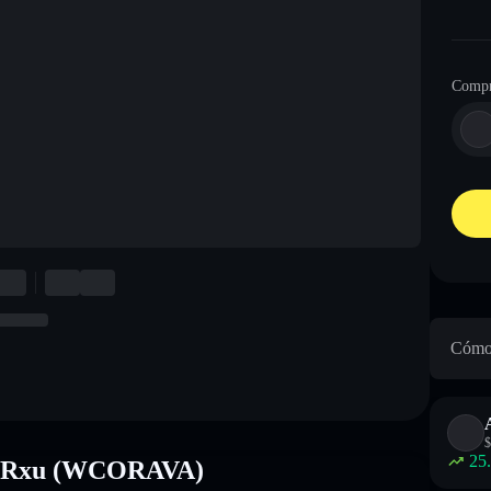
Compr
Cómo 
$
25
EGRxu (WCORAVA)