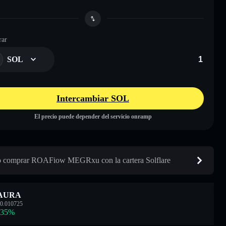
ar
SOL
Intercambiar SOL
El precio puede depender del servicio onramp
comprar ROAFiow MEGRxu con la cartera Solflare
AURA
0.010725
.35
%