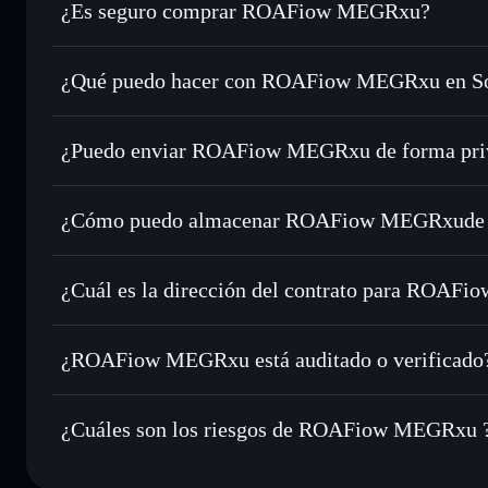
¿Es seguro comprar ROAFiow MEGRxu?
ROAFiow MEGRxu
no está verificado
¿Qué puedo hacer con ROAFiow MEGRxu en So
ROAFiow MEGRxu
cartera de Solflare
¿Puedo enviar ROAFiow MEGRxu de forma priv
Intercambiar al instante
: operar con WCORAVA para SOL,
enrutamiento de órdenes inteligente para el mejor precio di
agregador de privacidad
Establecer órdenes límite
: automatizar las operaciones 
¿Cómo puedo almacenar ROAFiow MEGRxude 
Utilizar DCA
: promedio de coste en dólares en WCORAVA 
ROAFiow MEGRxu
Enviar de forma privada
: transferir WCORAVA sin vincul
Solflare
privacidad integrado de Solflare
¿Cuál es la dirección del contrato para ROAF
Hacer un seguimiento en tiempo real
: monitorizar el pre
ROAFiow M
WCORAVA
GpRiZTDvhigvd17NZCSQbTjQ3r66AA9kMngLQn6V9
¿ROAFiow MEGRxu está auditado o verificado
Holdear de forma segura
: almacenar WCORAVA en una cart
Solflare
ROAFiow MEGRxu
no está verificado actualmente
¿Cuáles son los riesgos de ROAFiow MEGRxu 
Principales riesgos para ROAFiow MEGRxu: