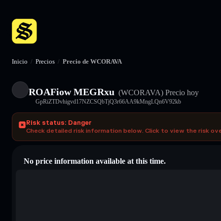
Inicio
/
Precios
/
Precio de WCORAVA
ROAFiow MEGRxu
(WCORAVA)
Precio hoy
GpRiZTDvhigvd17NZCSQbTjQ3r66AA9kMngLQn6V92kb
Risk status: Danger
Check detailed risk information below. Click to view the risk ov
No price information available at this time.