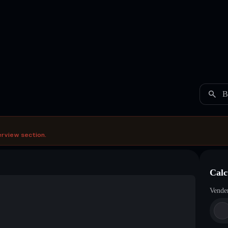
B
erview section.
Calc
Vende