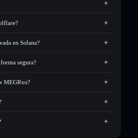
lflare?
ada en Solana?
 USDC o miles de otros tokens de Solana con
sponible
en tu precio objetivo para WCORAVA
forma segura?
a lo largo del tiempo
cartera sin custodia
Solflare
ar públicamente las carteras usando el agregador de
ROAFiow MEGRxu
iow MEGRxu?
agregador de privacidad
cio, volumen, capitalización de mercado y liquidez de
EGRxu
2kb
?
era sin custodia donde tú controla tus claves privadas
WCORAVA
cartera
?