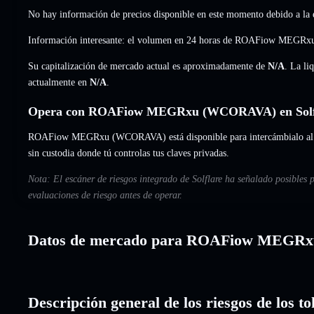
No hay información de precios disponible en este momento debido a la e
Información interesante: el volumen en 24 horas de ROAFiow MEG
Su capitalización de mercado actual es aproximadamente de
N/A
. La li
actualmente en
N/A
.
Opera con ROAFiow MEGRxu (WCORAVA) en Solf
ROAFiow MEGRxu (WCORAVA) está disponible para intercámbialo al ins
sin custodia donde tú controlas tus claves privadas.
Nota: El escáner de riesgos integrado de Solflare ha señalado posibl
evaluaciones de riesgo antes de operar.
Datos de mercado para ROAFiow MEGRx
Descripción general de los riesgos de l