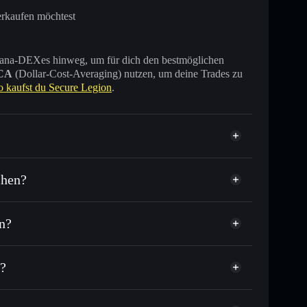
erkaufen möchtest
 Solana-DEXes hinweg, um für dich den bestmöglichen
CA
(Dollar-Cost-Averaging) nutzen, um deine Trades zu
o kaufst du Secure Legion
.
chen?
n?
Tausende anderer Solana-Tokens mit intelligentem
tor
Secure Legion
ielkurs für SECURE
n?
er Durchschnittskosteneffekt in SECURE einsteigen
nicht verwahrenden Wallet
Solflare
zu verknüpfen, mithilfe des in Solflare integrierten