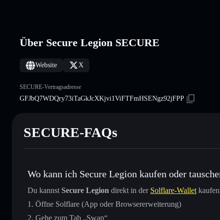
Über Secure Legion SECURE
Website
X
SECURE-Vertragsadresse
GFJbQ7WDQry73iTaGkJcXKjvi1ViFTFmHSENgz92jFPP
SECURE-FAQs
Wo kann ich Secure Legion kaufen oder tausche
Du kannst
Secure Legion
direkt in der
Solflare-Wallet
kaufen,
Öffne Solflare (App oder Browsererweiterung)
Gehe zum Tab „Swap“