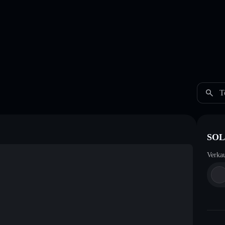
T
SOL
Verka