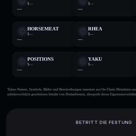
$—
$—
—
—
HORSEMEAT
RHEA
$—
$—
—
—
POSITIONS
YAKU
$—
$—
—
—
Token-Namen, Symbole, Bilder und Beschreibungen stammen aus On-Chain-Metadaten und Re
urheberrechtlich geschützten Inhalte von Drittanbietern, überprüft deren Eigentumsverhältn
BETRITT DIE FESTUNG