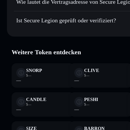
Wie lautet die Vertragsadresse von Secure Legi
In Echtzeit verfolgen
– überwache Kurs, Volumen, Marktk
Privacy Aggre
Secure Legion
Sicher verwahren
– halte SECURE in einer nicht verwahre
GFJbQ7WDQry73iTaGkJcXKjvi1ViFTFmHSENgz92jF
Ist Secure Legion geprüft oder verifiziert?
kontrollierst
Wallet
SECURE
Secure Legion
verifiziert
Weitere Token entdecken
SNORP
CLIVE
$—
$—
—
—
CANDLE
PESHI
$—
$—
—
—
SIZE
BARRON