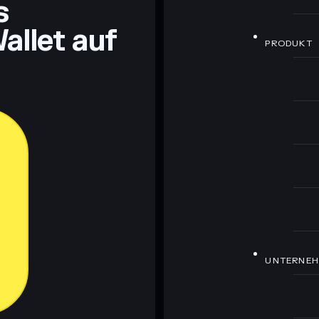
s
allet auf
PRODUKT
UNTERNE