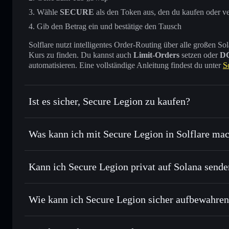
Wähle
SECURE
als den Token aus, den du kaufen oder v
Gib den Betrag ein und bestätige den Tausch
Solflare nutzt intelligentes Order-Routing über alle großen
Kurs zu finden. Du kannst auch
Limit-Orders
setzen oder
D
automatisieren. Eine vollständige Anleitung findest du unter
S
Ist es sicher, Secure Legion zu kaufen?
Secure Legion
verifizierter Token
Was kann ich mit Secure Legion in Solflare ma
Secure Legion
Solflare-Wallet
Kann ich Secure Legion privat auf Solana sende
Sofort tauschen
– handle SECURE gegen SOL, USDC oder 
Order Routing zum bestmöglichen Kurs
Solflare-Wallet
Privacy Aggrega
Limit-Orders setzen
– automatisiere Trades zu deinem Z
Wie kann ich Secure Legion sicher aufbewahre
Durchschnittskosteneffekt nutzen
– Schritt für Schritt p
Secure Legion
Privat senden
– übertrage SECURE, ohne Wallets öffentlich 
Privacy Aggregators