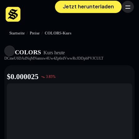
Jetzt herunterladen
Menü
Startseite
/
Preise
/
COLORS-Kurs
COLORS
Kurs heute
DCmeU6DAdNqMNamxw4Uw4Zp6rdVwwRcJDDpbPVJCULT
$
0.000025
3.85
%