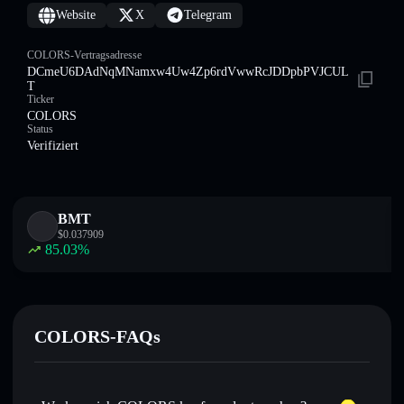
Website
X
Telegram
COLORS-Vertragsadresse
DCmeU6DAdNqMNamxw4Uw4Zp6rdVwwRcJDDpbPVJCUL
T
Ticker
COLORS
Status
Verifiziert
BMT
$
0.037909
85.03
%
COLORS-FAQs