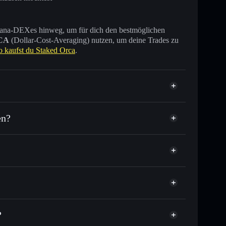
 Solana-DEXes hinweg, um für dich den bestmöglichen
CA
(Dollar-Cost-Averaging) nutzen, um deine Trades zu
o kaufst du Staked Orca
.
en?
ausende anderer Solana-Tokens mit intelligentem
tor
Staked Orca
ielkurs für XORCA
per Durchschnittskosteneffekt in XORCA einsteigen
nicht verwahrenden Wallet
Solflare
u verknüpfen, mithilfe des in Solflare integrierten
?
apitalisierung und Liquidität von XORCA