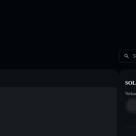
T
SOL
Verka