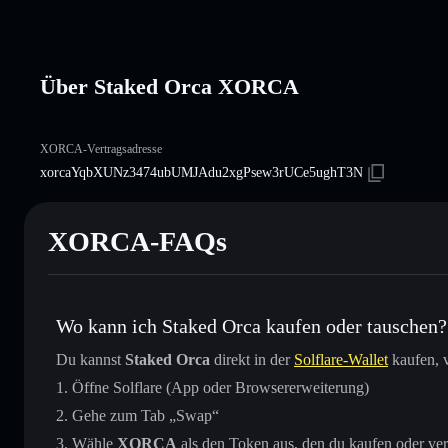
Über Staked Orca XORCA
XORCA-Vertragsadresse
xorcaYqbXUNz3474ubUMJAdu2xgPsew3rUCe5ughT3N
XORCA-FAQs
Wo kann ich Staked Orca kaufen oder tauschen?
Du kannst
Staked Orca
direkt in der
Solflare-Wallet
kaufen, v
Öffne Solflare (App oder Browsererweiterung)
Gehe zum Tab „Swap“
Wähle
XORCA
als den Token aus, den du kaufen oder ve