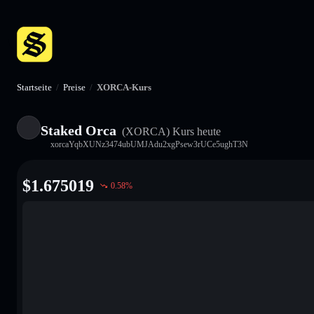
Startseite
/
Preise
/
XORCA-Kurs
Staked Orca
(XORCA)
Kurs heute
xorcaYqbXUNz3474ubUMJAdu2xgPsew3rUCe5ughT3N
$
1.675019
0.58
%