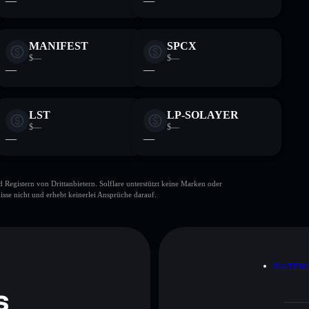
—
—
MANIFEST
SPCX
$—
$—
—
—
LST
LP-SOLAYER
$—
$—
—
—
gistern von Drittanbietern. Solflare unterstützt keine Marken oder
isse nicht und erhebt keinerlei Ansprüche darauf.
DATEN
s