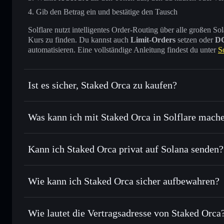
Gib den Betrag ein und bestätige den Tausch
Solflare nutzt intelligentes Order-Routing über alle großen
Kurs zu finden. Du kannst auch
Limit-Orders
setzen oder
D
automatisieren. Eine vollständige Anleitung findest du unter
S
Ist es sicher, Staked Orca zu kaufen?
Staked Orca
verifizierter Token
Was kann ich mit Staked Orca in Solflare mach
Staked Orca
Solflare-Wallet
Kann ich Staked Orca privat auf Solana senden?
Sofort tauschen
– handle XORCA gegen SOL, USDC oder T
Order Routing zum bestmöglichen Kurs
Solflare-Wallet
Privacy Aggrega
Limit-Orders setzen
– automatisiere Trades zu deinem Z
Wie kann ich Staked Orca sicher aufbewahren?
Durchschnittskosteneffekt nutzen
– Schritt für Schritt 
Staked Orca
Privat senden
– übertrage XORCA, ohne Wallets öffentlich z
Privacy Aggregators
Wie lautet die Vertragsadresse von Staked Orca
In Echtzeit verfolgen
– überwache Kurs, Volumen, Marktk