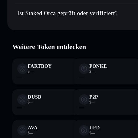
Privacy Aggre
Staked Orca
Sicher verwahren
– halte XORCA in einer nicht verwahren
xorcaYqbXUNz3474ubUMJAdu2xgPsew3rUCe5ughT3
Ist Staked Orca geprüft oder verifiziert?
kontrollierst
Wallet
XORCA
Staked Orca
verifiziert
Weitere Token entdecken
FARTBOY
PONKE
$—
$—
—
—
DUSD
P2P
$—
$—
—
—
AVA
UFD
$—
$—