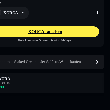
n
XORCA
XORCA tauschen
Preis kann vom Onramp-Service abhängen
ann man Staked Orca mit der Solflare-Wallet kaufen
AURA
0.011153
.80
%