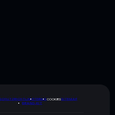
SCHUTZRICHTLINIE
TERMS
SITEMAP
COOKIES
BRAND-KIT