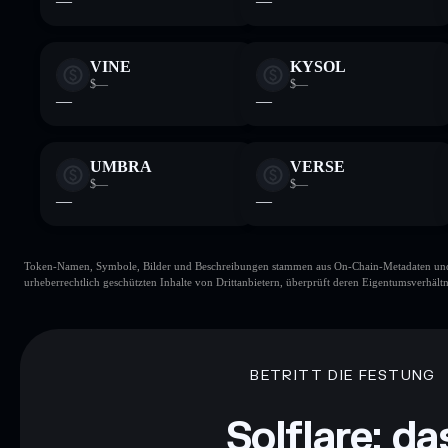
—
—
VINE
KYSOL
$—
$—
—
—
UMBRA
VERSE
$—
$—
—
—
Token-Namen, Symbole, Bilder und Beschreibungen stammen aus On-Chain-Metadaten und Re
urheberrechtlich geschützten Inhalte von Drittanbietern, überprüft deren Eigentumsverhältn
BETRITT DIE FESTUNG
Solflare: da