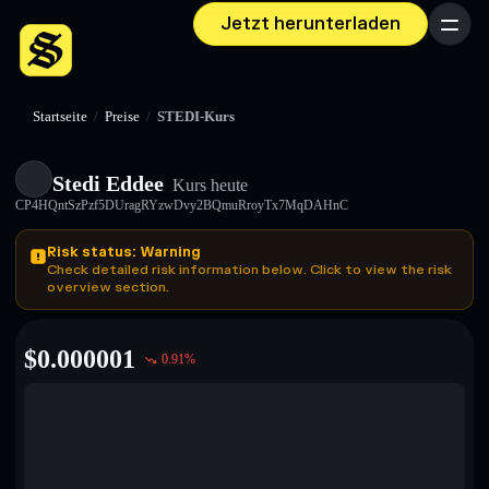
Jetzt herunterladen
Menü
Startseite
/
Preise
/
STEDI-Kurs
Stedi Eddee
Kurs heute
CP4HQntSzPzf5DUragRYzwDvy2BQmuRroyTx7MqDAHnC
Risk status: Warning
Check detailed risk information below. Click to view the risk
overview section.
$
0.000001
0.91
%