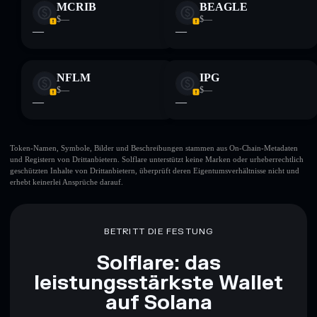
MCRIB
BEAGLE
$—
$—
—
—
NFLM
IPG
$—
$—
—
—
Token-Namen, Symbole, Bilder und Beschreibungen stammen aus On-Chain-Metadaten
und Registern von Drittanbietern. Solflare unterstützt keine Marken oder urheberrechtlich
geschützten Inhalte von Drittanbietern, überprüft deren Eigentumsverhältnisse nicht und
erhebt keinerlei Ansprüche darauf.
BETRITT DIE FESTUNG
Solflare: das
leistungsstärkste Wallet
auf Solana