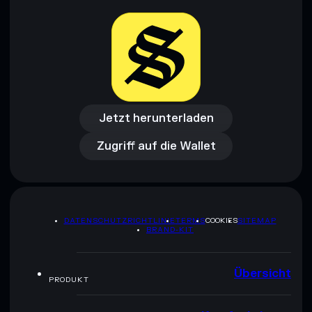
Jetzt herunterladen
Zugriff auf die Wallet
Jetzt herunterladen
Zugriff auf die Wallet
DATENSCHUTZRICHTLINIE
TERMS
COOKIES
SITEMAP
BRAND-KIT
Übersicht
PRODUKT