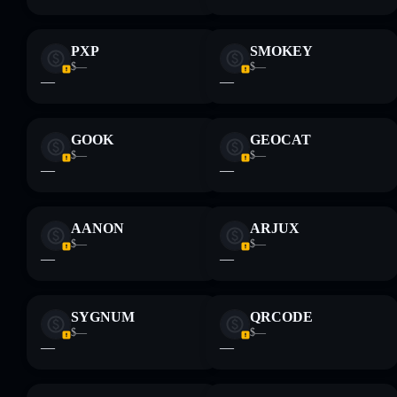
PXP
SMOKEY
$—
$—
—
—
GOOK
GEOCAT
$—
$—
—
—
AANON
ARJUX
$—
$—
—
—
SYGNUM
QRCODE
$—
$—
—
—