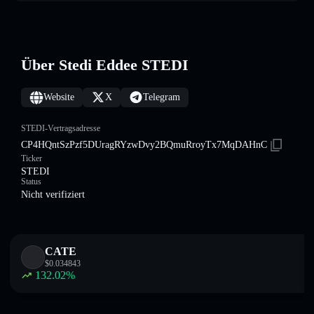
Über Stedi Eddee STEDI
Website
X
Telegram
STEDI-Vertragsadresse
CP4HQntSzPzf5DUragRYzwDvy2BQmuRroyTx7MqDAHnC
Ticker
STEDI
Status
Nicht verifiziert
CATE
$
0.034843
132.02
%