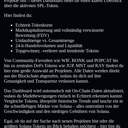
Projekte bist – dieses Dashboard bietet dir einen klaren Überblick
über die aktivsten SPL-Token.
Hier findest du:
Echtzeit-Tokenkurse
Marktkapitalisierung und vollständig verwässerte
Bewertung (FDV)
Umlaufmenge vs. Gesamtmenge
24-h-Handelsvolumen und Liquidität
Topgewinner, -verlierer und trendende Tokens
Von Community-Favoriten wie WIF, BONK und POPCAT bis
hin zu zentralen DeFi-Tokens wie JUP, MNT und RAY findest du
hier eine große Auswahl an Projekten. Alle Daten werden direkt
aus der Blockchain abgerufen, sodass du dich auf ihre
Genauigkeit und Transparenz verlassen kannst.
Das Dashboard wird automatisch mit On-Chain-Daten aktualisiert,
sodass du Marktbewegungen einfach in Echtzeit erkennen kannst.
Vergleiche Tokens, überprüfe historische Trends und tauche ein in
die schnelllebigen Märkte von Solana – alles unterstützt von der
Geschwindigkeit und den niedrigen Gebühren von Solana.
Egal, ob du auf der Suche nach neuen Projekten bist oder die
größten Solana-Tokens im Blick behalten möchtest – hier bist du