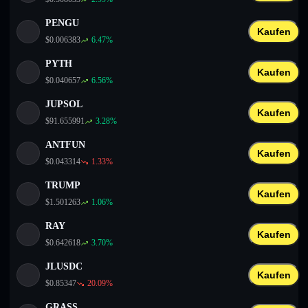
PENGU
Kaufen
$
0.006383
6.47
%
PYTH
Kaufen
$
0.040657
6.56
%
JUPSOL
Kaufen
$
91.655991
3.28
%
ANTFUN
Kaufen
$
0.043314
1.33
%
TRUMP
Kaufen
$
1.501263
1.06
%
RAY
Kaufen
$
0.642618
3.70
%
JLUSDC
Kaufen
$
0.85347
20.09
%
GRASS