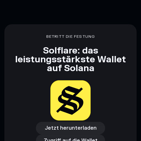
BETRITT DIE FESTUNG
Solflare: das
leistungsstärkste Wallet
auf Solana
Jetzt herunterladen
Zugriff auf die Wallet
Jetzt herunterladen
Zugriff auf die Wallet