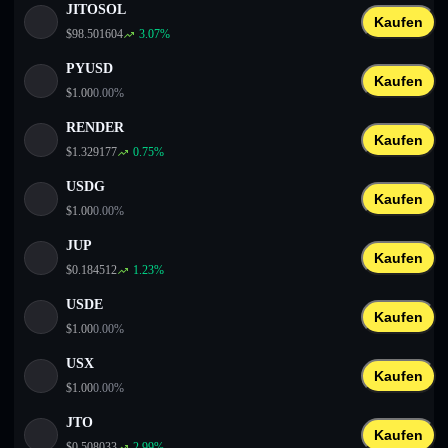
JITOSOL
Kaufen
$
98.501604
3.07
%
PYUSD
Kaufen
$
1.00
0.00
%
RENDER
Kaufen
$
1.329177
0.75
%
USDG
Kaufen
$
1.00
0.00
%
JUP
Kaufen
$
0.184512
1.23
%
USDE
Kaufen
$
1.00
0.00
%
USX
Kaufen
$
1.00
0.00
%
JTO
Kaufen
$
0.508033
2.99
%