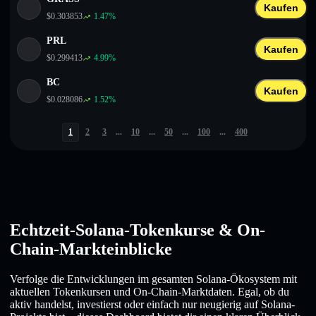
Kaufen
$
0.303853
1.47
%
PRL
Kaufen
$
0.299413
4.99
%
BC
Kaufen
$
0.028086
1.52
%
1
2
3
...
10
...
50
...
100
...
400
Echtzeit-Solana-Tokenkurse & On-
Chain-Markteinblicke
Verfolge die Entwicklungen im gesamten Solana-Ökosystem mit
aktuellen Tokenkursen und On-Chain-Marktdaten. Egal, ob du
aktiv handelst, investierst oder einfach nur neugierig auf Solana-