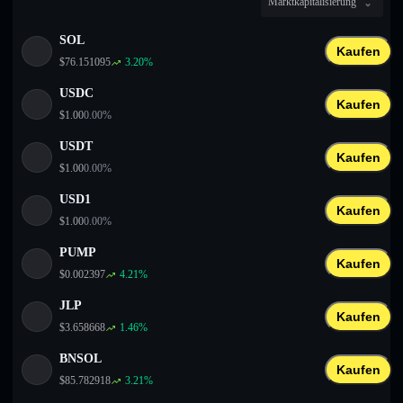
Marktkapitalisierung
English
SOL
Deutsch
Kaufen
$
76.151095
3.20
%
Italiano
USDC
Kaufen
$
1.00
0.00
%
Português
USDT
Kaufen
Español
$
1.00
0.00
%
USD1
Kaufen
$
1.00
0.00
%
PUMP
Kaufen
$
0.002397
4.21
%
JLP
Kaufen
$
3.658668
1.46
%
BNSOL
Kaufen
$
85.782918
3.21
%