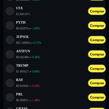
USX
Comprar
$
1.00
0.00
%
PYTH
Comprar
$
0.042974
1.85
%
JUPSOL
Comprar
$
92.548963
0.72
%
ANTFUN
Comprar
$
0.042486
0.26
%
TRUMP
Comprar
$
1.495627
0.60
%
RAY
Comprar
$
0.643942
0.18
%
PRL
Comprar
$
0.294911
1.48
%
GRASS