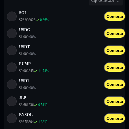
Cap. de mercado
English
SOL
Deutsch
Comprar
$
76.908026
0.66
%
Italiano
USDC
Comprar
$
1.00
0.00
%
Português
USDT
Comprar
Español
$
1.00
0.00
%
PUMP
Comprar
$
0.002845
11.74
%
USD1
Comprar
$
1.00
0.00
%
JLP
Comprar
$
3.681236
0.51
%
BNSOL
Comprar
$
86.56304
1.36
%