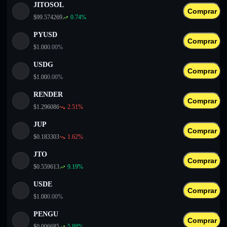
JITOSOL
Comprar
$
99.574269
0.74
%
PYUSD
Comprar
$
1.00
0.00
%
USDG
Comprar
$
1.00
0.00
%
RENDER
Comprar
$
1.296086
2.51
%
JUP
Comprar
$
0.183303
1.62
%
JTO
Comprar
$
0.559613
9.19
%
USDE
Comprar
$
1.00
0.00
%
PENGU
Comprar
$
0.006685
5.88
%