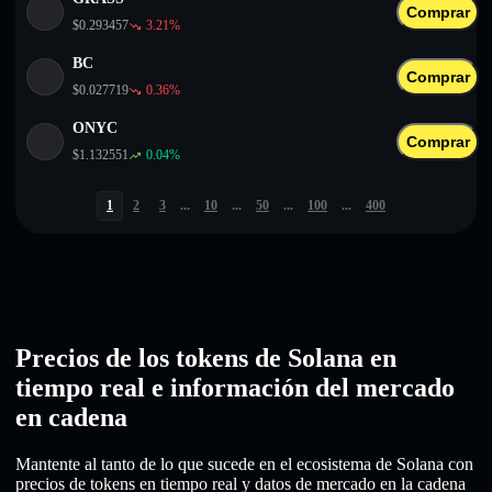
Comprar
$
0.293457
3.21
%
BC
Comprar
$
0.027719
0.36
%
ONYC
Comprar
$
1.132551
0.04
%
1
2
3
...
10
...
50
...
100
...
400
Precios de los tokens de Solana en
tiempo real e información del mercado
en cadena
Mantente al tanto de lo que sucede en el ecosistema de Solana con
precios de tokens en tiempo real y datos de mercado en la cadena