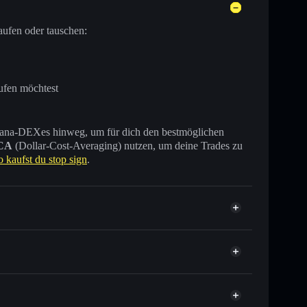
aufen oder tauschen:
ufen möchtest
 Solana-DEXes hinweg, um für dich den bestmöglichen
CA
(Dollar-Cost-Averaging) nutzen, um deine Trades zu
o kaufst du stop sign
.
sende anderer Solana-Tokens mit intelligentem Order