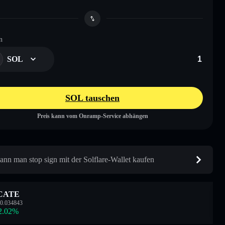
n
SOL
SOL tauschen
Preis kann vom Onramp-Service abhängen
ann man stop sign mit der Solflare-Wallet kaufen
CATE
0.034843
2.02
%