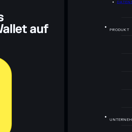
DATEN
ch Bildungszwecken und stellen keine Finanzberatung
rugcheck.xyz.
s
allet auf
PRODUKT
UNTERNE