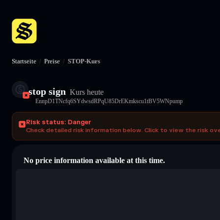
Startseite
/
Preise
/
STOP-Kurs
stop sign
Kurs heute
EnnpD1TNcfq6SYdwsdRPqU85DrEKmkscu1tBV5WNpump
Risk status: Danger
Check detailed risk information below. Click to view the risk ov
No price information available at this time.