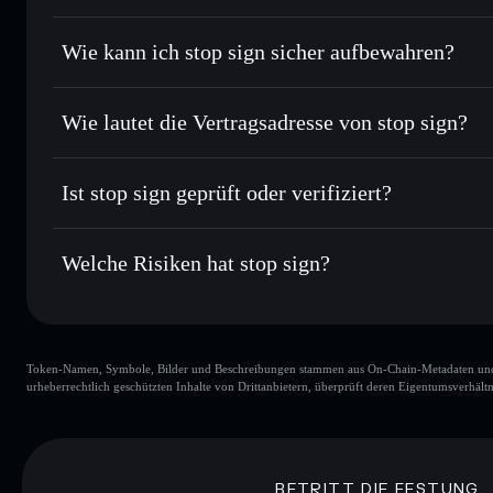
Routing zum bestmöglichen Kurs
Privacy Aggregato
Limit-Orders setzen
– automatisiere Trades zu deinem Zi
Wie kann ich stop sign sicher aufbewahren?
Durchschnittskosteneffekt nutzen
– Schritt für Schritt p
stop sign
nich
Privat senden
– übertrage STOP, ohne Wallets öffentlich zu
Solflare
Aggregators
Wie lautet die Vertragsadresse von stop sign?
In Echtzeit verfolgen
– überwache Kurs, Volumen, Marktka
Privacy Aggregator
stop sign
Sicher verwahren
– halte STOP in einer nicht verwahrenden
EnnpD1TNcfq6SYdwsdRPqU85DrEKmkscu1tBV5WN
Ist stop sign geprüft oder verifiziert?
Wallet
STOP
stop sign
derzeit nicht verifi
Welche Risiken hat stop sign?
Hauptrisiken für stop sign:
Token-Namen, Symbole, Bilder und Beschreibungen stammen aus On-Chain-Metadaten und Re
stop sign
urheberrechtlich geschützten Inhalte von Drittanbietern, überprüft deren Eigentumsverhältn
stop sign
80 % Konzent
BETRITT DIE FESTUNG