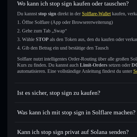
Wo kann ich stop sign kaufen oder tauschen?
Du kannst
stop sign
direkt in der
Solflare-Wallet
kaufen, verk
Öffne Solflare (App oder Browsererweiterung)
Gehe zum Tab „Swap“
Wähle
STOP
als den Token aus, den du kaufen oder verka
Gib den Betrag ein und bestätige den Tausch
Solflare nutzt intelligentes Order-Routing über alle großen
Kurs zu finden. Du kannst auch
Limit-Orders
setzen oder
D
automatisieren. Eine vollständige Anleitung findest du unter
S
Ist es sicher, stop sign zu kaufen?
stop sign
nicht verifiziert
Was kann ich mit stop sign in Solflare machen?
stop sign
Solflare-Wallet
Kann ich stop sign privat auf Solana senden?
Sofort tauschen
– handle STOP gegen SOL, USDC oder Tau