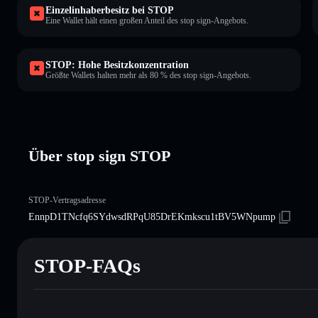
Einzelinhaberbesitz bei STOP
Eine Wallet hält einen großen Anteil des stop sign-Angebots.
STOP: Hohe Besitzkonzentration
Größte Wallets halten mehr als 80 % des stop sign-Angebots.
Über stop sign STOP
STOP-Vertragsadresse
EnnpD1TNcfq6SYdwsdRPqU85DrEKmkscu1tBV5WNpump
STOP-FAQs