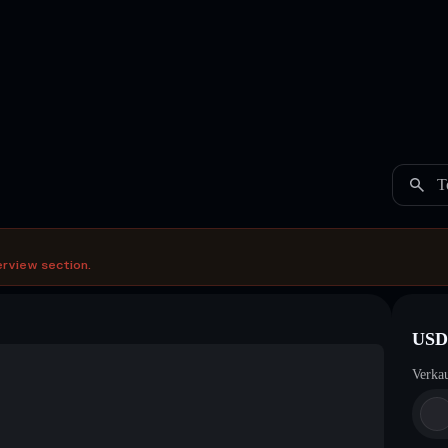
T
erview section.
USD
Verka