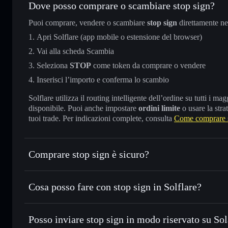
Dove posso comprare o scambiare stop sign?
Puoi comprare, vendere o scambiare
stop sign
direttamente n
Apri Solflare (app mobile o estensione del browser)
Vai alla scheda Scambia
Seleziona
STOP
come token da comprare o vendere
Inserisci l’importo e conferma lo scambio
Solflare utilizza il routing intelligente dell’ordine su tutti i 
disponibile. Puoi anche impostare
ordini limite
o usare la stra
tuoi trade. Per indicazioni complete, consulta
Come comprare s
Comprare stop sign è sicuro?
stop sign
non è verificato
Cosa posso fare con stop sign in Solflare?
stop sign
wallet Solflare
Posso inviare stop sign in modo riservato su So
Scambiare istantaneamente
— scambia STOP in SOL, USDC 