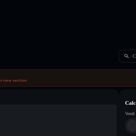
C
erview section.
Calc
Vendi