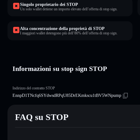
Singolo proprietario dei STOP
Un solo wallet detiene un importo elevato dell’offerta di stop sign.
Alta concentrazione della proprietà di STOP
I maggiori wallet detengono più dell’80% dell’offerta di stop sign.
Informazioni su stop sign STOP
Indirizzo del contratto STOP
EnnpD1TNcfq6SYdwsdRPqU85DrEKmkscu1tBV5WNpump
FAQ su STOP