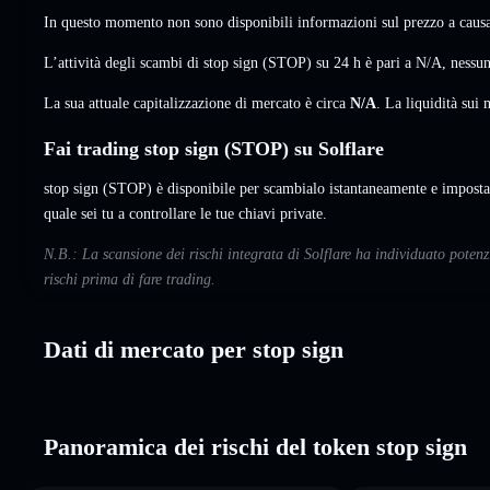
In questo momento non sono disponibili informazioni sul prezzo a causa 
L’attività degli scambi di stop sign (STOP) su 24 h è pari a
N/A
,
nessun
La sua attuale capitalizzazione di mercato è circa
N/A
. La liquidità su
Fai trading stop sign (STOP) su Solflare
stop sign (STOP) è disponibile per scambialo istantaneamente e imposta 
quale sei tu a controllare le tue chiavi private.
N.B.: La scansione dei rischi integrata di Solflare ha individuato poten
rischi prima di fare trading.
Dati di mercato per stop sign
Panoramica dei rischi del token stop sign