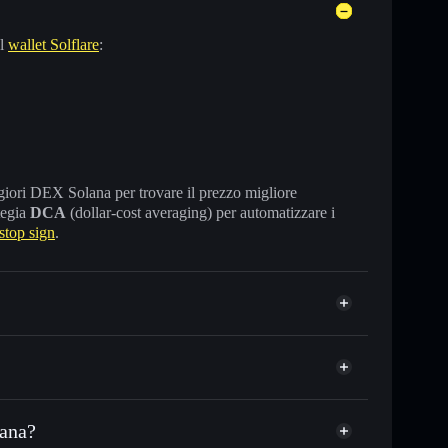
el
wallet Solflare
:
maggiori DEX Solana per trovare il prezzo migliore
tegia
DCA
(dollar-cost averaging) per automatizzare i
top sign
.
lana?
o in migliaia di altri token Solana al prezzo migliore