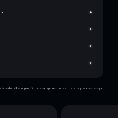
zzo desiderato di STOP
o?
su STOP nel tempo
allet non-custodial
Solflare
are pubblicamente i wallet usando l’Aggregatore di
stop sign
Aggregatore di privacy
talizzazione di mercato e liquidità di STOP
t non-custodial all’interno del quale hai il pieno ed
pump
STOP
wallet Solflare
10 maggiori
da registri di terze parti. Solflare non sponsorizza, verifica la proprietà né accampa
singolo wallet
sign
liquidità limitata
’80%
stop sign
A