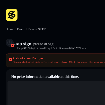
Home
/
Prezzi
/
Prezzo STOP
stop sign
prezzo di oggi
EnnpD1TNcfq6SYdwsdRPqU85DrEKmkscu1tBV5WNpump
Risk status: Danger
Check detailed risk information below. Click to view the risk ov
No price information available at this time.