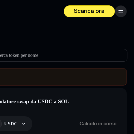
Scarica ora
Menu
erca token per nome
olatore swap da USDC a SOL
USDC