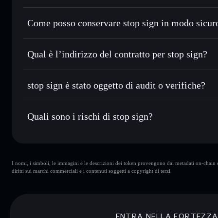
con il routing intelligente dell’ordine
Aggregatore di privacy
Impostare ordini limite
— automatizza i tuoi trade al pre
Come posso conservare stop sign in modo sicur
Usare il DCA
— applica la strategia dollar-cost average 
stop sign
w
Inviare in modo riservato
— trasferisci STOP senza colleg
Solflare
privacy incorporato di Solflare
Qual è l’indirizzo del contratto per stop sign?
Monitorare in tempo reale
— conosci prezzo, volume, capi
stop sign
Conservare in modo sicuro
— tieni i tuoi STOP in un walle
EnnpD1TNcfq6SYdwsdRPqU85DrEKmkscu1tBV5WN
stop sign è stato oggetto di audit o verifiche?
esclusivo controllo delle tue chiavi private
stop sign
non è verificato
Quali sono i rischi di stop sign?
Rischi principali di stop sign:
I nomi, i simboli, le immagini e le descrizioni dei token provengono dai metadati on-chain e 
wallet
stop sign
diritti sui marchi commerciali e i contenuti soggetti a copyright di terzi.
stop sign
stop 
concentrazione di oltre l
ENTRA NELLA FORTEZZ