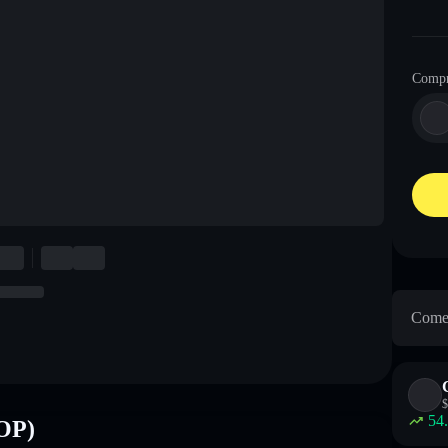
Comp
Come 
$
54
TOP)