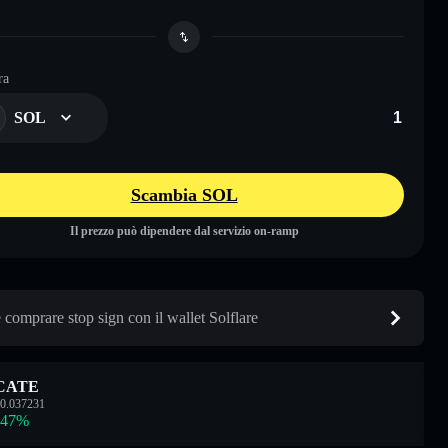
ra
SOL
Scambia SOL
Il prezzo può dipendere dal servizio on-ramp
comprare stop sign con il wallet Solflare
CATE
0.037231
.47
%