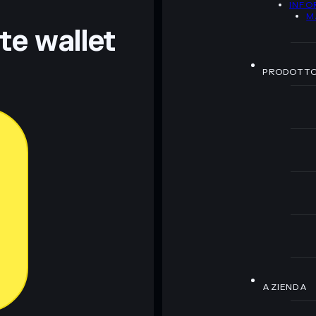
INFO
ormativi e non costituiscono una consulenza finanziaria.
M
z.
nte wallet
PRODOTT
AZIENDA