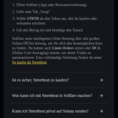
Öffne Solflare (App oder Browsererweiterung)
Gehe zum Tab „Swap“
Wähle
STRTB
als den Token aus, den du kaufen oder
verkaufen möchtest
Gib den Betrag ein und bestätige den Tausch
Solflare nutzt intelligentes Order-Routing über alle großen
Solana-DEXes hinweg, um für dich den bestmöglichen Kurs
zu finden. Du kannst auch
Limit-Orders
setzen oder
DCA
(Dollar-Cost-Averaging) nutzen, um deine Trades zu
automatisieren. Eine vollständige Anleitung findest du unter
So kaufst du Streetbeat
.
Ist es sicher, Streetbeat zu kaufen?
Streetbeat
nicht verifiziert
Was kann ich mit Streetbeat in Solflare machen?
Streetbeat
Solflare-Wallet
Sofort tauschen
– handle STRTB gegen SOL, USDC oder
Kann ich Streetbeat privat auf Solana senden?
Tausende anderer Solana-Tokens mit intelligentem Order