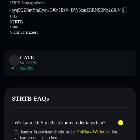
STRTB-Vertragsadresse
4qyq5QZfmtYmEyqwDJ6n5BzV4DVySzmZRRNSBNp2sBLV
Ticker
STRTB
Status
Nicht verifiziert
CATE
$
0.036525
119.24
%
STRTB-FAQs
Wo kann ich Streetbeat kaufen oder tauschen?
Du kannst
Streetbeat
direkt in der
Solflare-Wallet
kaufen,
verkaufen oder tauschen: