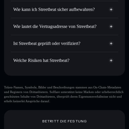
Privacy
Routing zum bestmöglichen Kurs
Aggregator
Wie kann ich Streetbeat sicher aufbewahren?
Limit-Orders setzen
– automatisiere Trades zu deinem
Zielkurs für STRTB
Streetbeat
Durchschnittskosteneffekt nutzen
– Schritt für Schritt
nicht verwahrenden Wallet
Solflare
Wie lautet die Vertragsadresse von Streetbeat?
per Durchschnittskosteneffekt in STRTB einsteigen
Privat senden
– übertrage STRTB, ohne Wallets öffentlich
Streetbeat
zu verknüpfen, mithilfe des in Solflare integrierten Privacy
4qyq5QZfmtYmEyqwDJ6n5BzV4DVySzmZRRNSBNp2sBLV
Solflare
Ist Streetbeat geprüft oder verifiziert?
Aggregators
Streetbeat
Privacy Aggregator
Streetbeat
derzeit nicht
In Echtzeit verfolgen
– überwache Kurs, Volumen,
Solflare-Wallet
verifiziert
Marktkapitalisierung und Liquidität von STRTB
Welche Risiken hat Streetbeat?
STRTB
Sicher verwahren
– halte STRTB in einer nicht
verwahrenden Wallet, in der du deine privaten Schlüssel
Hauptrisiken für Streetbeat:
kontrollierst
Token-Namen, Symbole, Bilder und Beschreibungen stammen aus On-Chain-Metadaten
und Registern von Drittanbietern. Solflare unterstützt keine Marken oder urheberrechtlich
Streetbeat
veränderbar
geschützten Inhalte von Drittanbietern, überprüft deren Eigentumsverhältnisse nicht und
erhebt keinerlei Ansprüche darauf.
Haftungsausschluss: Diese Informationen dienen
ausschließlich Bildungszwecken und stellen keine
BETRITT DIE FESTUNG
Finanzberatung dar. Recherchiere stets eigenständig. Daten
bereitgestellt von rugcheck.xyz.