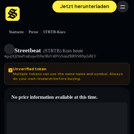
Jetzt herunterladen
Menü
Startseite
/
Preise
/
STRTB-Kurs
Streetbeat
(STRTB)
Kurs heute
4qyq5QZfmtYmEyqwDJ6n5BzV4DVySzmZRRNSBNp2sBLV
Unverified token
Multiple tokens can use the same name and symbol. Always
do your own research before buying.
No price information available at this time.