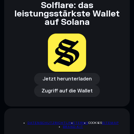
Solflare: das
leistungsstärkste Wallet
auf Solana
Jetzt herunterladen
Zugriff auf die Wallet
Jetzt herunterladen
Zugriff auf die Wallet
DATENSCHUTZRICHTLINIE
TERMS
COOKIES
SITEMAP
BRAND-KIT