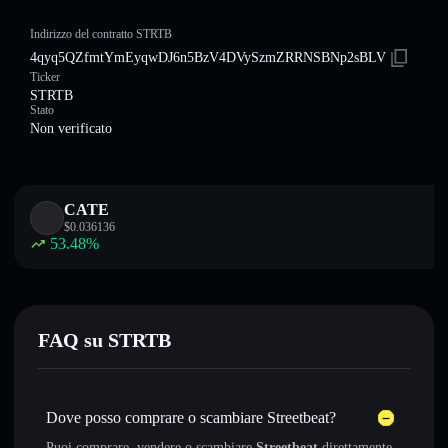
Indirizzo del contratto STRTB
4qyq5QZfmtYmEyqwDJ6n5BzV4DVySzmZRRNSBNp2sBLV
Ticker
STRTB
Stato
Non verificato
CATE
$
0.036136
53.48
%
FAQ su STRTB
Dove posso comprare o scambiare Streetbeat?
Puoi comprare, vendere o scambiare
Streetbeat
direttamente