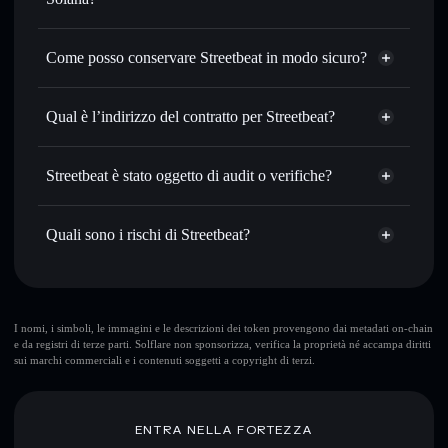
con il routing intelligente dell’ordine
Aggregatore di privacy
Impostare ordini limite
— automatizza i tuoi trade al
Come posso conservare Streetbeat in modo sicuro?
prezzo desiderato di STRTB
Usare il DCA
— applica la strategia dollar-cost average su
Streetbeat
STRTB nel tempo
wallet non-custodial
Solflare
Qual è l’indirizzo del contratto per Streetbeat?
Inviare in modo riservato
— trasferisci STRTB senza
collegare pubblicamente i wallet usando l’Aggregatore di
Streetbeat
privacy incorporato di Solflare
4qyq5QZfmtYmEyqwDJ6n5BzV4DVySzmZRRNSBNp2sBLV
Solflare
Streetbeat è stato oggetto di audit o verifiche?
Aggregatore di privacy
Monitorare in tempo reale
— conosci prezzo, volume,
Streetbeat
Streetbeat
non è verificato
capitalizzazione di mercato e liquidità di STRTB
STRTB
wallet Solflare
Quali sono i rischi di Streetbeat?
Conservare in modo sicuro
— tieni i tuoi STRTB in un
wallet non-custodial all’interno del quale hai il pieno ed
esclusivo controllo delle tue chiavi private
Rischi principali di Streetbeat:
Streetbeat
I nomi, i simboli, le immagini e le descrizioni dei token provengono dai metadati on-chain
e da registri di terze parti. Solflare non sponsorizza, verifica la proprietà né accampa diritti
mutevoli
sui marchi commerciali e i contenuti soggetti a copyright di terzi.
Disclaimer: Queste informazioni hanno esclusivamente scopi
ENTRA NELLA FORTEZZA
formativi e non costituiscono una consulenza finanziaria.