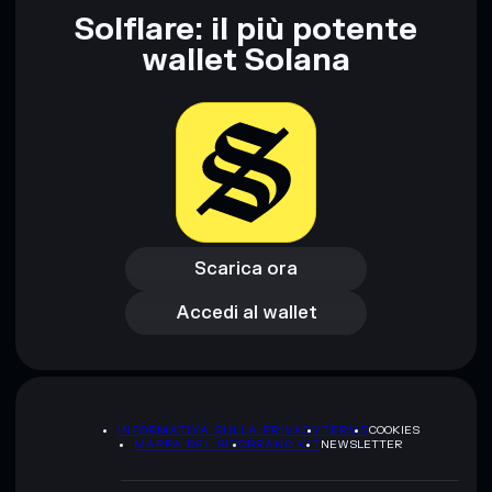
Informati sempre autonomamente. Dati forniti da
Solflare: il più potente
rugcheck.xyz.
wallet Solana
Scarica ora
Accedi al wallet
Scarica ora
Accedi al wallet
INFORMATIVA SULLA PRIVACY
TERMS
COOKIES
MAPPA DEL SITO
BRAND KIT
NEWSLETTER