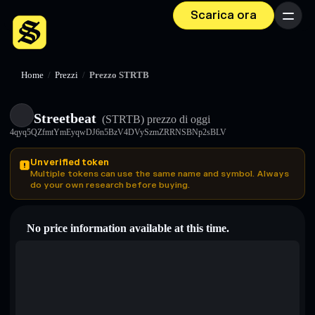
Scarica ora
Menu
Home
/
Prezzi
/
Prezzo STRTB
Streetbeat
(STRTB)
prezzo di oggi
4qyq5QZfmtYmEyqwDJ6n5BzV4DVySzmZRRNSBNp2sBLV
Unverified token
Multiple tokens can use the same name and symbol. Always
do your own research before buying.
No price information available at this time.