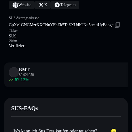
Website
X
Telegram
SUS-Vertragsadresse
GpXv1GNGMzrKXCNnYFbZk5TaZXUdKJNu5cmtiUyBdoge
Ticker
SUS
Status
Verifiziert
BMT
$
0.021058
67.12
%
SUS-FAQs
Wo kann ich Sus Dog kaufen oder tauschen?