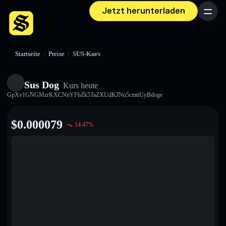
Jetzt herunterladen
Menü
Startseite
/
Preise
/
SUS-Kurs
Sus Dog
Kurs heute
GpXv1GNGMzrKXCNnYFbZk5TaZXUdKJNu5cmtiUyBdoge
$
0.000079
14.47
%