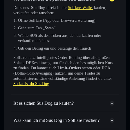
Du kannst
Sus Dog
direkt in der
Solflare-Wallet
kaufen,
verkaufen oder tauschen:
Öffne Solflare (App oder Browsererweiterung)
Gehe zum Tab „Swap“
Wähle
SUS
als den Token aus, den du kaufen oder
verkaufen möchtest
Gib den Betrag ein und bestätige den Tausch
Solflare nutzt intelligentes Order-Routing über alle großen
Solana-DEXes hinweg, um für dich den bestmöglichen Kurs
zu finden. Du kannst auch
Limit-Orders
setzen oder
DCA
(Dollar-Cost-Averaging) nutzen, um deine Trades zu
automatisieren. Eine vollständige Anleitung findest du unter
So kaufst du Sus Dog
.
Ist es sicher, Sus Dog zu kaufen?
Sus Dog
verifizierter Token
Was kann ich mit Sus Dog in Solflare machen?
Sus Dog
Solflare-Wallet