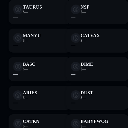
TAURUS
NSF
$—
$—
—
—
MANYU
CATVAX
$—
$—
—
—
BASC
DIME
$—
$—
—
—
ARIES
DUST
$—
$—
—
—
CATKN
BABYFWOG
$—
$—