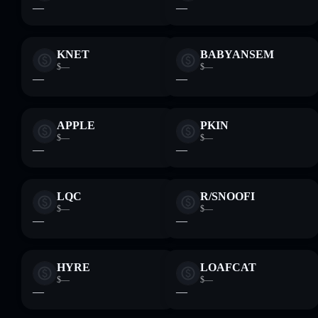
—
—
KNET
BABYANSEM
$—
$—
—
—
APPLE
PKIN
$—
$—
—
—
LQC
R/SNOOFI
$—
$—
—
—
HYRE
LOAFCAT
$—
$—
—
—