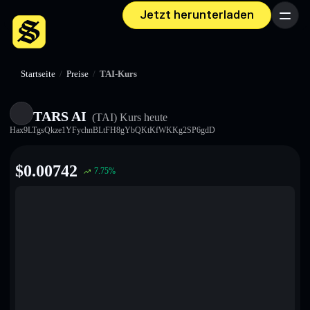
Jetzt herunterladen
Menü
Startseite
/
Preise
/
TAI-Kurs
TARS AI
(TAI)
Kurs heute
Hax9LTgsQkze1YFychnBLtFH8gYbQKtKfWKKg2SP6gdD
$
0.00742
7.75
%