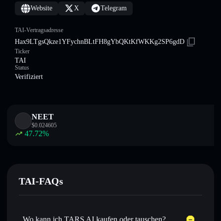
Website
X
Telegram
TAI-Vertragsadresse
Hax9LTgsQkze1YFychnBLtFH8gYbQKtKfWKKg2SP6gdD
Ticker
TAI
Status
Verifiziert
NEET
$
0.024605
47.72
%
TAI-FAQs
Wo kann ich TARS AI kaufen oder tauschen?