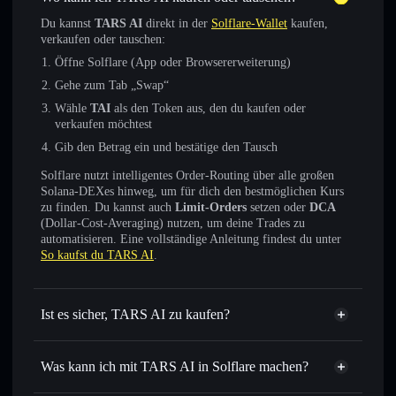
Du kannst
TARS AI
direkt in der
Solflare-Wallet
kaufen,
verkaufen oder tauschen:
Öffne Solflare (App oder Browsererweiterung)
Gehe zum Tab „Swap“
Wähle
TAI
als den Token aus, den du kaufen oder
verkaufen möchtest
Gib den Betrag ein und bestätige den Tausch
Solflare nutzt intelligentes Order-Routing über alle großen
Solana-DEXes hinweg, um für dich den bestmöglichen Kurs
zu finden. Du kannst auch
Limit-Orders
setzen oder
DCA
(Dollar-Cost-Averaging) nutzen, um deine Trades zu
automatisieren. Eine vollständige Anleitung findest du unter
So kaufst du TARS AI
.
Ist es sicher, TARS AI zu kaufen?
TARS AI
verifizierter Token
Was kann ich mit TARS AI in Solflare machen?
TARS AI
Solflare-Wallet