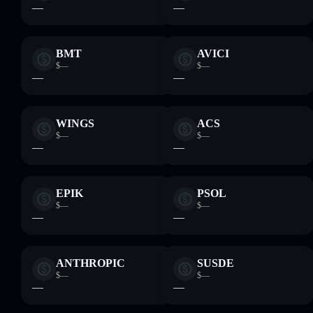
—
—
BMT
AVICI
$—
$—
—
—
WINGS
ACS
$—
$—
—
—
EPIK
PSOL
$—
$—
—
—
ANTHROPIC
SUSDE
$—
$—
—
—