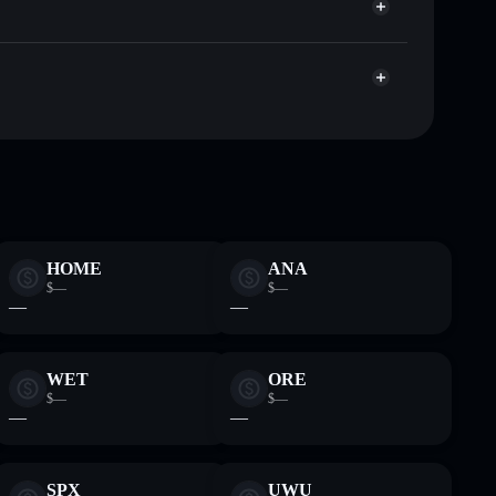
apitalisierung und Liquidität von MNGO
en Wallet, in der du deine privaten Schlüssel
ac
Solflare-
HOME
ANA
$—
$—
—
—
WET
ORE
$—
$—
—
—
SPX
UWU