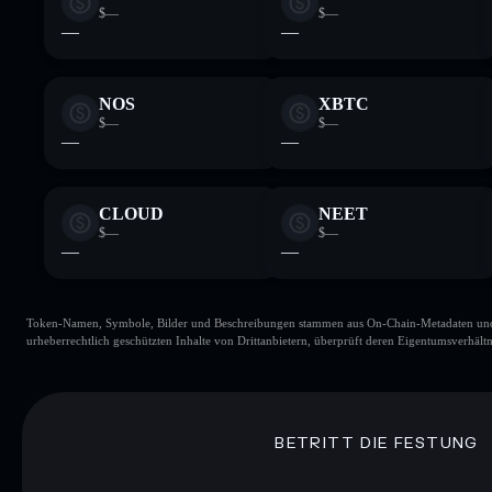
$—
$—
—
—
NOS
XBTC
$—
$—
—
—
CLOUD
NEET
$—
$—
—
—
Token-Namen, Symbole, Bilder und Beschreibungen stammen aus On-Chain-Metadaten und Re
urheberrechtlich geschützten Inhalte von Drittanbietern, überprüft deren Eigentumsverhältn
BETRITT DIE FESTUNG