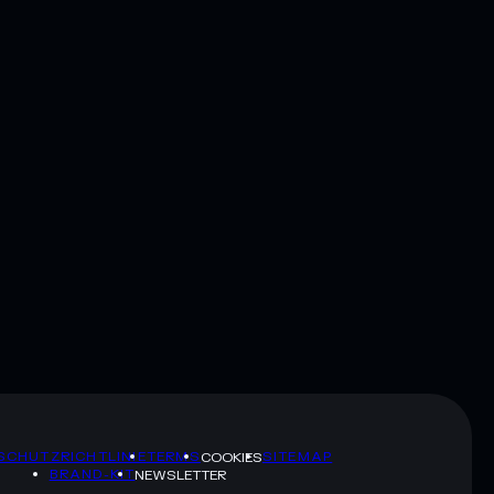
SCHUTZRICHTLINIE
TERMS
SITEMAP
COOKIES
BRAND-KIT
NEWSLETTER