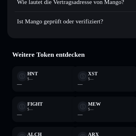
Wie lautet die Vertragsadresse von Mango?
In Echtzeit verfolgen
– überwache Kurs, Volumen, Marktk
Privacy Aggregator
Mango
Sicher verwahren
– halte MNGO in einer nicht verwahrend
MangoCzJ36AjZyKwVj3VnYU4GTonjfVEnJmvvWaxL
Ist Mango geprüft oder verifiziert?
kontrollierst
Wallet
MNGO
Mango
verifiziert
Weitere Token entdecken
HNT
XST
$—
$—
—
—
FIGHT
MEW
$—
$—
—
—
ALCH
ARX