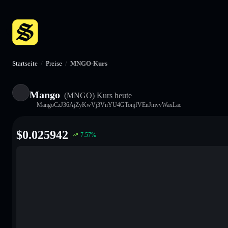
Startseite
/
Preise
/
MNGO-Kurs
Mango
(MNGO)
Kurs heute
MangoCzJ36AjZyKwVj3VnYU4GTonjfVEnJmvvWaxLac
$
0.025942
7.57
%