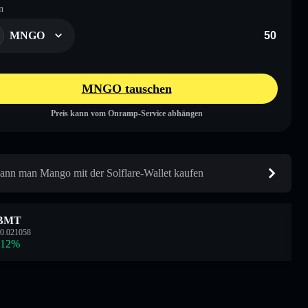
n
MNGO
MNGO tauschen
Preis kann vom Onramp-Service abhängen
ann man Mango mit der Solflare-Wallet kaufen
BMT
0.021058
.12
%