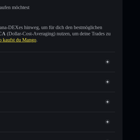
kaufen möchtest
 Solana-DEXes hinweg, um für dich den bestmöglichen
CA
(Dollar-Cost-Averaging) nutzen, um deine Trades zu
o kaufst du Mango
.
usende anderer Solana-Tokens mit intelligentem
tor
Mango
ielkurs für MNGO
er Durchschnittskosteneffekt in MNGO einsteigen
 verwahrenden Wallet
Solflare
 verknüpfen, mithilfe des in Solflare integrierten