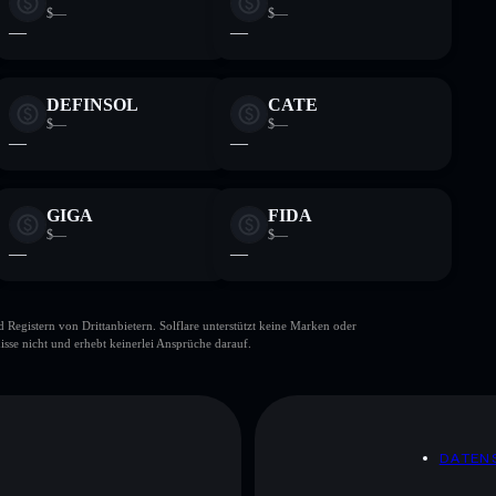
$—
$—
—
—
DEFINSOL
CATE
$—
$—
—
—
GIGA
FIDA
$—
$—
—
—
gistern von Drittanbietern. Solflare unterstützt keine Marken oder
isse nicht und erhebt keinerlei Ansprüche darauf.
DATEN