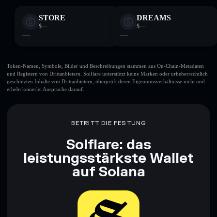
STORE
DREAMS
$—
$—
—
—
Token-Namen, Symbole, Bilder und Beschreibungen stammen aus On-Chain-Metadaten
und Registern von Drittanbietern. Solflare unterstützt keine Marken oder urheberrechtlich
geschützten Inhalte von Drittanbietern, überprüft deren Eigentumsverhältnisse nicht und
erhebt keinerlei Ansprüche darauf.
BETRITT DIE FESTUNG
Solflare: das
leistungsstärkste Wallet
auf Solana