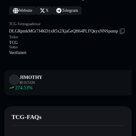
Website
X
Telegram
TCG-Vertragsadresse
DLGRpmkMGr7J4KD1xR5x2XjaGeQH64PLFQkyxNNSpump
Ticker
TCG
Status
Verifiziert
JIMOTHY
$
0.015326
274.53
%
TCG-FAQs