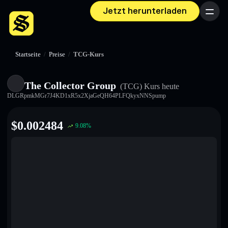
Jetzt herunterladen
Menü
Startseite
/
Preise
/
TCG-Kurs
The Collector Group
(TCG)
Kurs heute
DLGRpmkMGr7J4KD1xR5x2XjaGeQH64PLFQkyxNNSpump
$
0.002484
9.08
%