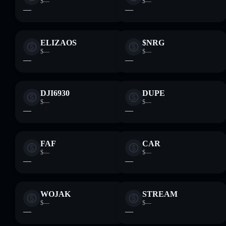
$—
$—
—
—
ELIZAOS
$NRG
$—
$—
—
—
DJI6930
DUPE
$—
$—
—
—
FAF
CAR
$—
$—
—
—
WOJAK
STREAM
$—
$—
—
—