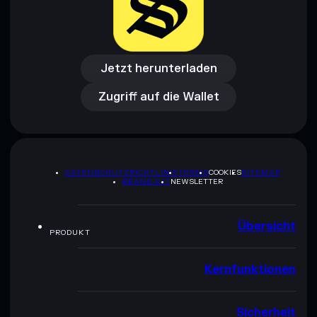
Jetzt herunterladen
Zugriff auf die Wallet
Jetzt herunterladen
Zugriff auf die Wallet
DATENSCHUTZRICHTLINIE
TERMS
COOKIES
SITEMAP
BRAND-KIT
NEWSLETTER
Übersicht
PRODUKT
Kernfunktionen
Sicherheit