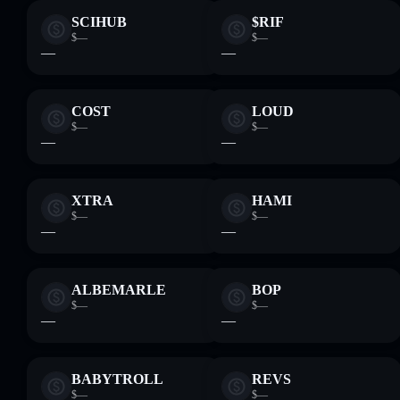
SCIHUB
$RIF
$—
$—
—
—
COST
LOUD
$—
$—
—
—
XTRA
HAMI
$—
$—
—
—
ALBEMARLE
BOP
$—
$—
—
—
BABYTROLL
REVS
$—
$—