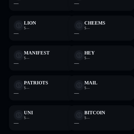
—
—
LION
CHEEMS
$—
$—
—
—
MANIFEST
HEY
$—
$—
—
—
PATRIOTS
MAIL
$—
$—
—
—
UNI
BITCOIN
$—
$—
—
—