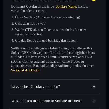
Du kannst
Octokn
direkt in der
Solflare-Wallet
kaufen,
verkaufen oder tauschen:
Öffne Solflare (App oder Browsererweiterung)
Gehe zum Tab „Swap“
Wähle
OTK
als den Token aus, den du kaufen oder
verkaufen möchtest
Gib den Betrag ein und bestätige den Tausch
Solflare nutzt intelligentes Order-Routing über alle großen
Solana-DEXes hinweg, um für dich den bestmöglichen Kurs
zu finden. Du kannst auch
Limit-Orders
setzen oder
DCA
(Dollar-Cost-Averaging) nutzen, um deine Trades zu
automatisieren. Eine vollständige Anleitung findest du unter
So kaufst du Octokn
.
Ist es sicher, Octokn zu kaufen?
Octokn
verifizierter Token
Was kann ich mit Octokn in Solflare machen?
Octokn
Solflare-Wallet