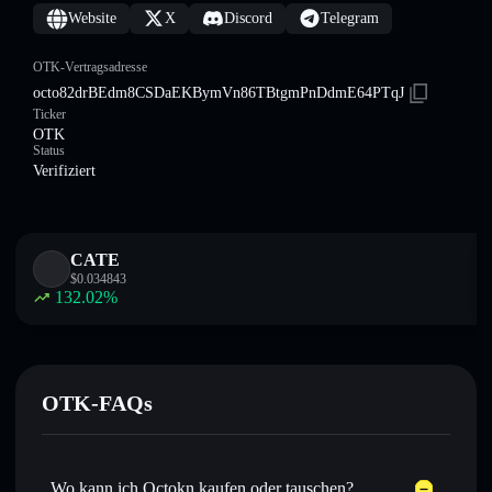
Website
X
Discord
Telegram
OTK-Vertragsadresse
octo82drBEdm8CSDaEKBymVn86TBtgmPnDdmE64PTqJ
Ticker
OTK
Status
Verifiziert
CATE
$
0.034843
132.02
%
OTK-FAQs
Wo kann ich Octokn kaufen oder tauschen?