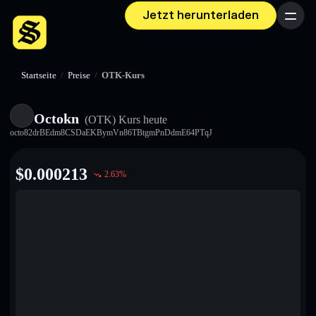
Jetzt herunterladen
Menü
Startseite
/
Preise
/
OTK-Kurs
Octokn
(OTK)
Kurs heute
octo82drBEdm8CSDaEKBymVn86TBtgmPnDdmE64PTqJ
$
0.000213
2.63
%