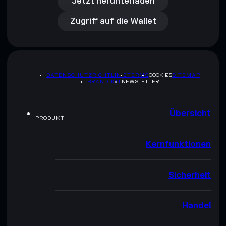
Zugriff auf die Wallet
Jetzt herunterladen
Zugriff auf die Wallet
DATENSCHUTZRICHTLINIE
TERMS
COOKIES
SITEMAP
BRAND-KIT
NEWSLETTER
Übersicht
PRODUKT
Kernfunktionen
Sicherheit
Handel