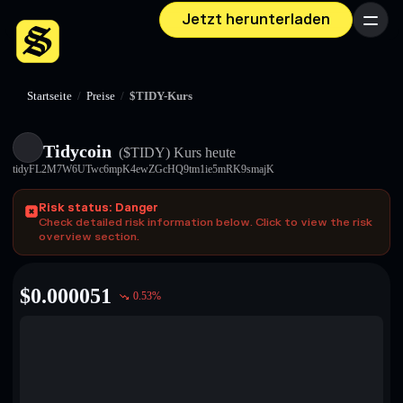
Jetzt herunterladen
Menü
Startseite
/
Preise
/
$TIDY-Kurs
Tidycoin
($TIDY)
Kurs heute
tidyFL2M7W6UTwc6mpK4ewZGcHQ9tm1ie5mRK9smajK
Risk status: Danger
Check detailed risk information below. Click to view the risk
overview section.
$
0.000051
0.53
%