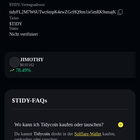
$TIDY-Vertragsadresse
tidyFL2M7W6UTwc6mpK4ewZGcHQ9tm1ie5mRK9smajK
Ticker
$TIDY
Status
Nicht verifiziert
JIMOTHY
$
0.01162
78.49
%
$TIDY-FAQs
Wo kann ich Tidycoin kaufen oder tauschen?
Du kannst
Tidycoin
direkt in der
Solflare-Wallet
kaufen,
verkaufen oder tauschen: