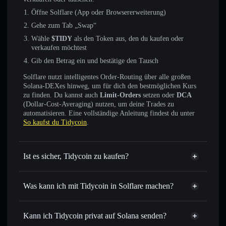
Öffne Solflare (App oder Browsererweiterung)
Gehe zum Tab „Swap“
Wähle
$TIDY
als den Token aus, den du kaufen oder
verkaufen möchtest
Gib den Betrag ein und bestätige den Tausch
Solflare nutzt intelligentes Order-Routing über alle großen
Solana-DEXes hinweg, um für dich den bestmöglichen Kurs
zu finden. Du kannst auch
Limit-Orders
setzen oder
DCA
(Dollar-Cost-Averaging) nutzen, um deine Trades zu
automatisieren. Eine vollständige Anleitung findest du unter
So kaufst du Tidycoin
.
Ist es sicher, Tidycoin zu kaufen?
Tidycoin
nicht verifiziert
Was kann ich mit Tidycoin in Solflare machen?
Tidycoin
Solflare-Wallet
Sofort tauschen
– handle $TIDY gegen SOL, USDC oder
Kann ich Tidycoin privat auf Solana senden?
Tausende anderer Solana-Tokens mit intelligentem Order