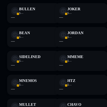
Tidycoin
wenige LP-Anbieter
Tidycoin
BULLEN
JOKER
$—
$—
—
—
Haftungsausschluss: Diese Informationen dienen
ausschließlich Bildungszwecken und stellen keine
Finanzberatung dar. Recherchiere stets eigenständig. Daten
BEAN
JORDAN
bereitgestellt von rugcheck.xyz.
$—
$—
—
—
SIDELINED
MMEME
$—
$—
—
—
MNEMOS
HTZ
$—
$—
—
—
MULLET
CHAVO