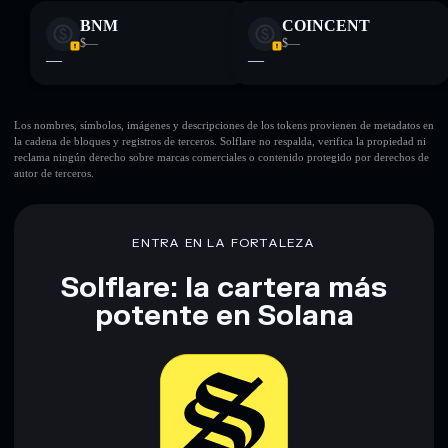
BNM
COINCENT
$—
$—
—
—
Los nombres, símbolos, imágenes y descripciones de los tokens provienen de metadatos en
la cadena de bloques y registros de terceros. Solflare no respalda, verifica la propiedad ni
reclama ningún derecho sobre marcas comerciales o contenido protegido por derechos de
autor de terceros.
ENTRA EN LA FORTALEZA
Solflare: la cartera más
potente en Solana