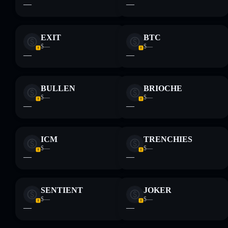
—
—
EXIT
BTC
$—
$—
—
—
BULLEN
BRIOCHE
$—
$—
—
—
ICM
TRENCHIES
$—
$—
—
—
SENTIENT
JOKER
$—
$—
—
—