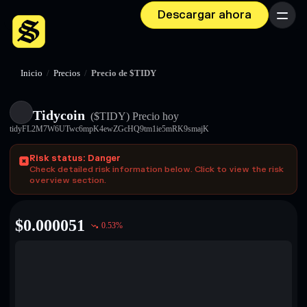
Descargar ahora
Menú
Inicio
/
Precios
/
Precio de $TIDY
Tidycoin
($TIDY)
Precio hoy
tidyFL2M7W6UTwc6mpK4ewZGcHQ9tm1ie5mRK9smajK
Risk status: Danger
Check detailed risk information below. Click to view the risk
overview section.
$
0.000051
0.53
%