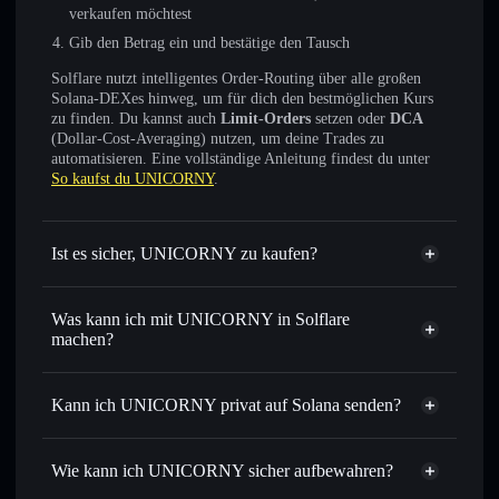
verkaufen möchtest
Gib den Betrag ein und bestätige den Tausch
Solflare nutzt intelligentes Order-Routing über alle großen
Solana-DEXes hinweg, um für dich den bestmöglichen Kurs
zu finden. Du kannst auch
Limit-Orders
setzen oder
DCA
(Dollar-Cost-Averaging) nutzen, um deine Trades zu
automatisieren. Eine vollständige Anleitung findest du unter
So kaufst du UNICORNY
.
Ist es sicher, UNICORNY zu kaufen?
UNICORNY
nicht
verifiziert
Was kann ich mit UNICORNY in Solflare
machen?
UNICORNY
Solflare-Wallet
Sofort tauschen
– handle UNICORNY gegen SOL, USDC
Kann ich UNICORNY privat auf Solana senden?
oder Tausende anderer Solana-Tokens mit intelligentem
Privacy
Order Routing zum bestmöglichen Kurs
Aggregator
Wie kann ich UNICORNY sicher aufbewahren?
Limit-Orders setzen
– automatisiere Trades zu deinem
Zielkurs für UNICORNY