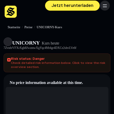
Jetzt herunterladen
Menü
Startseite
/
Preise
/
UNICORNY-Kurs
UNICORNY
Kurs heute
7ZvnfeVFXrXgh8JwzmwXgYqc4Mt4gr4DXCe2shvLVe6f
Risk status: Danger
Check detailed risk information below. Click to view the risk
overview section.
No price information available at this time.