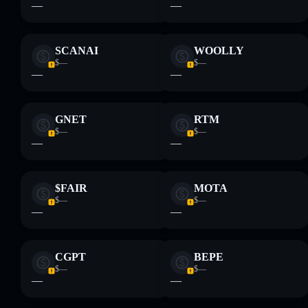
—
—
bereitgestellt von rugcheck.xyz.
SCANAI
WOOLLY
$—
$—
—
—
GNET
RTM
$—
$—
—
—
$FAIR
MOTA
$—
$—
—
—
CGPT
BEPE
$—
$—
—
—