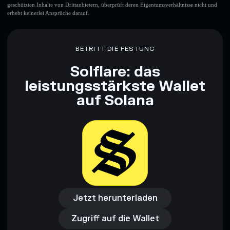
geschützten Inhalte von Drittanbietern, überprüft deren Eigentumsverhältnisse nicht und
erhebt keinerlei Ansprüche darauf.
BETRITT DIE FESTUNG
Solflare: das
leistungsstärkste Wallet
auf Solana
Jetzt herunterladen
Zugriff auf die Wallet
Jetzt herunterladen
Zugriff auf die Wallet