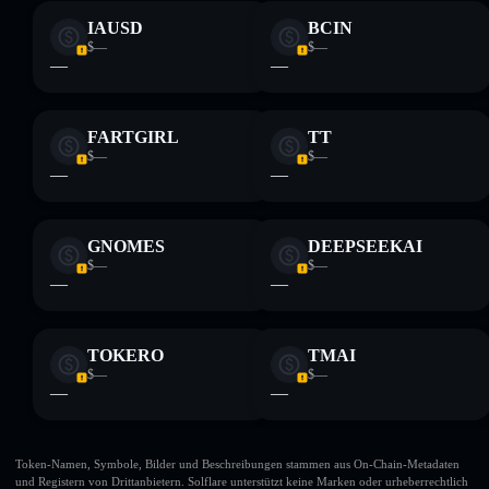
IAUSD
BCIN
$—
$—
—
—
FARTGIRL
TT
$—
$—
—
—
GNOMES
DEEPSEEKAI
$—
$—
—
—
TOKERO
TMAI
$—
$—
—
—
Token-Namen, Symbole, Bilder und Beschreibungen stammen aus On-Chain-Metadaten
und Registern von Drittanbietern. Solflare unterstützt keine Marken oder urheberrechtlich