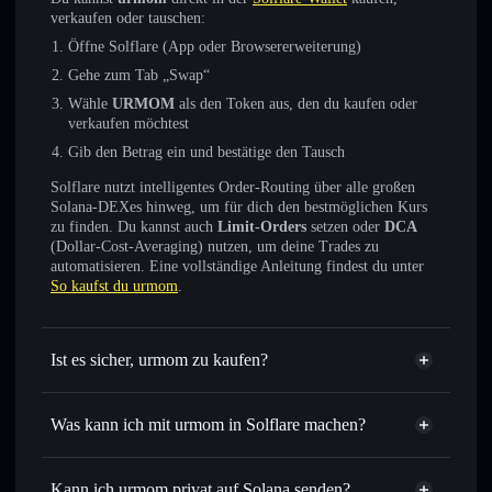
verkaufen oder tauschen:
Öffne Solflare (App oder Browsererweiterung)
Gehe zum Tab „Swap“
Wähle
URMOM
als den Token aus, den du kaufen oder
verkaufen möchtest
Gib den Betrag ein und bestätige den Tausch
Solflare nutzt intelligentes Order-Routing über alle großen
Solana-DEXes hinweg, um für dich den bestmöglichen Kurs
zu finden. Du kannst auch
Limit-Orders
setzen oder
DCA
(Dollar-Cost-Averaging) nutzen, um deine Trades zu
automatisieren. Eine vollständige Anleitung findest du unter
So kaufst du urmom
.
Ist es sicher, urmom zu kaufen?
urmom
verifizierter Token
Was kann ich mit urmom in Solflare machen?
urmom
Solflare-Wallet
Sofort tauschen
– handle URMOM gegen SOL, USDC
Kann ich urmom privat auf Solana senden?