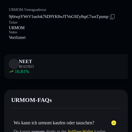
URMOM-Vertragsadresse
9j6twpYWrV1ueJok76D9YK8wJTVoG9Zy8spC7wnTpump
Ticker
URMOM
Status
Verifiziert
NEET
$
0.023925
16.81
%
URMOM-FAQs
Wo kann ich urmom kaufen oder tauschen?
Du kannst
urmom
direkt in der
Solflare-Wallet
kaufen,