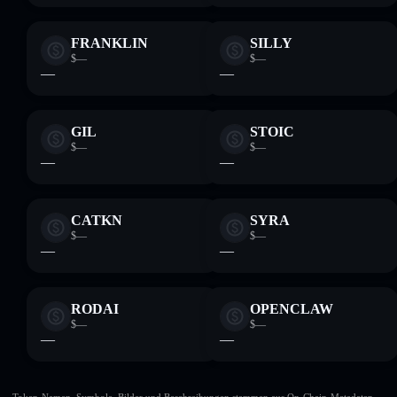
FRANKLIN
SILLY
$—
$—
—
—
GIL
STOIC
$—
$—
—
—
CATKN
SYRA
$—
$—
—
—
RODAI
OPENCLAW
$—
$—
—
—