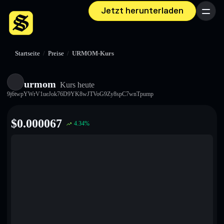
Jetzt herunterladen
Menü
Startseite
/
Preise
/
URMOM-Kurs
urmom
Kurs heute
9j6twpYWrV1ueJok76D9YK8wJTVoG9Zy8spC7wnTpump
$
0.000067
4.34
%