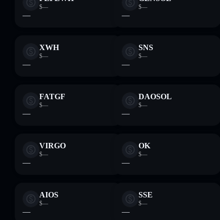
$—
$—
—
—
XWH
SNS
$—
$—
—
—
FATGF
DAOSOL
$—
$—
—
—
VIRGO
OK
$—
$—
—
—
AIOS
SSE
$—
$—
—
—