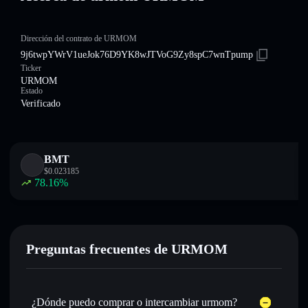
Dirección del contrato de URMOM
9j6twpYWrV1ueJok76D9YK8wJTVoG9Zy8spC7wnTpump
Ticker
URMOM
Estado
Verificado
BMT
$
0.023185
78.16
%
Preguntas frecuentes de URMOM
¿Dónde puedo comprar o intercambiar urmom?