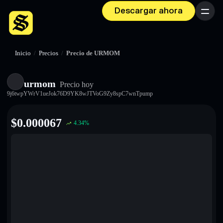
Descargar ahora
Menú
Inicio
/
Precios
/
Precio de URMOM
urmom
Precio hoy
9j6twpYWrV1ueJok76D9YK8wJTVoG9Zy8spC7wnTpump
$
0.000067
4.34
%