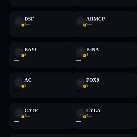
DSF
ARMCP
$—
$—
—
—
BAYC
IGNA
$—
$—
—
—
AC
FOX9
$—
$—
—
—
CATE
CYLA
$—
$—
—
—