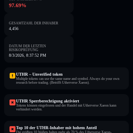
97.69%
GESAMTZAHL DER INHABER
4,456
DATUM DER LETZTEN
RISIKOPRÜFUNG
8/3/2026, 8:37:52 PM
UTHR – Unverified token
Multiple tokens can use the same name and symbol. Always do your own
research before trading. (Betrifft Utherverse Xaeon).
UTHR Sperrberechtigung aktiviert
Tokens können eingefroren und der Handel mit Utherverse Xaeon kann
verhindert werden.
Top 10 der UTHR-Inhaber mit hohem Anteil
Die größten 10 Wallets halten mehr als 70 % des Utherverse Xaeon-