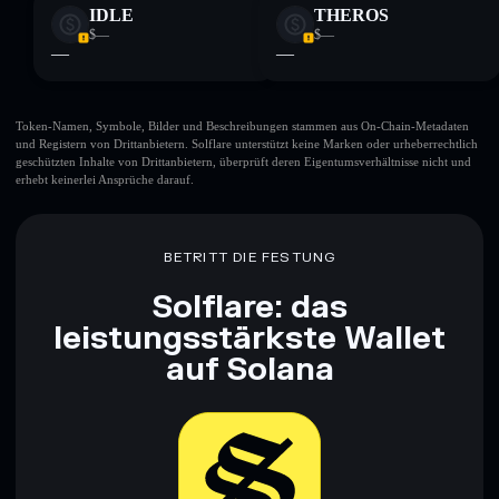
IDLE
THEROS
$—
$—
—
—
Token-Namen, Symbole, Bilder und Beschreibungen stammen aus On-Chain-Metadaten
und Registern von Drittanbietern. Solflare unterstützt keine Marken oder urheberrechtlich
geschützten Inhalte von Drittanbietern, überprüft deren Eigentumsverhältnisse nicht und
erhebt keinerlei Ansprüche darauf.
BETRITT DIE FESTUNG
Solflare: das
leistungsstärkste Wallet
auf Solana