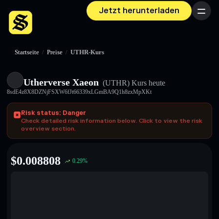
Jetzt herunterladen
Menü
Startseite
/
Preise
/
UTHR-Kurs
Utherverse Xaeon
(UTHR)
Kurs heute
8sdE4z8X8DZNjFSXW6fJt66339xLGmBA9Q1h8zxMpXKt
Risk status: Danger
Check detailed risk information below. Click to view the risk
overview section.
$
0.008808
0.29
%