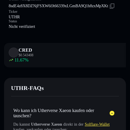
8sdE4z8X8DZNjFSXW6fJt66339xLGmBA9Q1h8zxMpXKt
Ticker
UTHR
Status
Nicht verifiziert
CRED
$
0.543408
11.67
%
UTHR-FAQs
Wo kann ich Utherverse Xaeon kaufen oder
tauschen?
Du kannst
Utherverse Xaeon
direkt in der
Solflare-Wallet
kaufen, verkaufen oder tauschen: