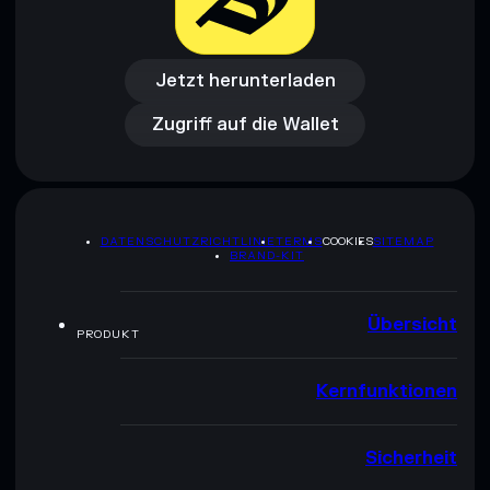
Jetzt herunterladen
Zugriff auf die Wallet
Jetzt herunterladen
Zugriff auf die Wallet
DATENSCHUTZRICHTLINIE
TERMS
COOKIES
SITEMAP
BRAND-KIT
Übersicht
PRODUKT
Kernfunktionen
Sicherheit