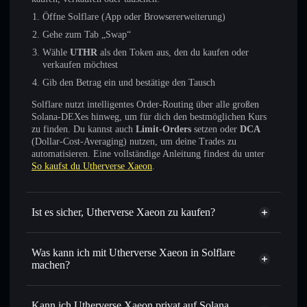
Öffne Solflare (App oder Browsererweiterung)
Gehe zum Tab „Swap“
Wähle
UTHR
als den Token aus, den du kaufen oder
verkaufen möchtest
Gib den Betrag ein und bestätige den Tausch
Solflare nutzt intelligentes Order-Routing über alle großen
Solana-DEXes hinweg, um für dich den bestmöglichen Kurs
zu finden. Du kannst auch
Limit-Orders
setzen oder
DCA
(Dollar-Cost-Averaging) nutzen, um deine Trades zu
automatisieren. Eine vollständige Anleitung findest du unter
So kaufst du Utherverse Xaeon
.
Ist es sicher, Utherverse Xaeon zu kaufen?
Utherverse Xaeon
nicht
verifiziert
Was kann ich mit Utherverse Xaeon in Solflare
machen?
Utherverse Xaeon
Solflare-Wallet
Sofort tauschen
– handle UTHR gegen SOL, USDC oder
Kann ich Utherverse Xaeon privat auf Solana