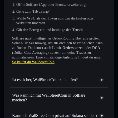
Öffne Solflare (App oder Browsererweiterung)
Gehe zum Tab „Swap“
Wähle
WSC
als den Token aus, den du kaufen oder
verkaufen möchtest
Gib den Betrag ein und bestätige den Tausch
Solflare nutzt intelligentes Order-Routing über alle großen
Solana-DEXes hinweg, um für dich den bestmöglichen Kurs
zu finden. Du kannst auch
Limit-Orders
setzen oder
DCA
(Dollar-Cost-Averaging) nutzen, um deine Trades zu
automatisieren. Eine vollständige Anleitung findest du unter
So kaufst du WallStreetCoin
.
Ist es sicher, WallStreetCoin zu kaufen?
WallStreetCoin
nicht
verifiziert
Was kann ich mit WallStreetCoin in Solflare
machen?
WallStreetCoin
Solflare-Wallet
Sofort tauschen
– handle WSC gegen SOL, USDC oder
Kann ich WallStreetCoin privat auf Solana senden?