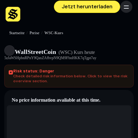
Jetzt herunterladen
Menü
Startseite
/
Preise
/
WSC-Kurs
WallStreetCoin
(WSC)
Kurs heute
5zJaWSHpbnRPnY9QaxZAfbvpN9QM9FbnHKK7qTgpt7uy
Risk status: Danger
Check detailed risk information below. Click to view the risk
overview section.
No price information available at this time.