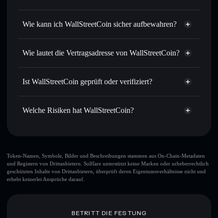
Tausende anderer Solana-Tokens mit intelligentem Order
Privacy
Routing zum bestmöglichen Kurs
Aggregator
Wie kann ich WallStreetCoin sicher aufbewahren?
Limit-Orders setzen
– automatisiere Trades zu deinem
Zielkurs für WSC
WallStreetCoin
Durchschnittskosteneffekt nutzen
– Schritt für Schritt
nicht verwahrenden Wallet
Solflare
Wie lautet die Vertragsadresse von WallStreetCoin?
per Durchschnittskosteneffekt in WSC einsteigen
Privat senden
– übertrage WSC, ohne Wallets öffentlich
WallStreetCoin
zu verknüpfen, mithilfe des in Solflare integrierten Privacy
Solflare
Ist WallStreetCoin geprüft oder verifiziert?
Aggregators
5zJaWSHpbnRPnY9QaxZAfbvpN9QM9FbnHKK7qTgpt7uy
WallStreetCoin
Privacy
WallStreetCoin
derzeit nicht
In Echtzeit verfolgen
– überwache Kurs, Volumen,
Aggregator
verifiziert
Marktkapitalisierung und Liquidität von WSC
Welche Risiken hat WallStreetCoin?
Solflare-Wallet
WSC
Sicher verwahren
– halte WSC in einer nicht
verwahrenden Wallet, in der du deine privaten Schlüssel
Hauptrisiken für WallStreetCoin:
kontrollierst
großer Teil der
Token-Namen, Symbole, Bilder und Beschreibungen stammen aus On-Chain-Metadaten
und Registern von Drittanbietern. Solflare unterstützt keine Marken oder urheberrechtlich
Liquidität ist freigeschaltet
WallStreetCoin
geschützten Inhalte von Drittanbietern, überprüft deren Eigentumsverhältnisse nicht und
bekannter
erhebt keinerlei Ansprüche darauf.
Betrüger
WallStreetCoin
WallStreetCoin
begrenzte Liquidität
wenige LP-Anbieter
BETRITT DIE FESTUNG
WallStreetCoin