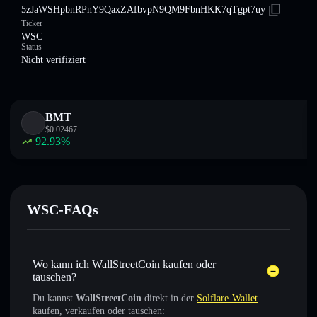
5zJaWSHpbnRPnY9QaxZAfbvpN9QM9FbnHKK7qTgpt7uy
Ticker
WSC
Status
Nicht verifiziert
BMT
$
0.02467
92.93
%
WSC-FAQs
Wo kann ich WallStreetCoin kaufen oder
tauschen?
Du kannst
WallStreetCoin
direkt in der
Solflare-Wallet
kaufen, verkaufen oder tauschen: