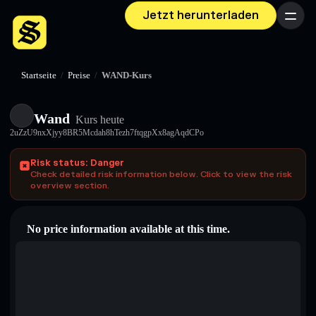
Jetzt herunterladen
Menü
Startseite
/
Preise
/
WAND-Kurs
Wand
Kurs heute
2uZzU9nxXjyy8BR5Mcdah8hTezh7ftqgpXx8agAqdCPo
Risk status: Danger
Check detailed risk information below. Click to view the risk
overview section.
No price information available at this time.