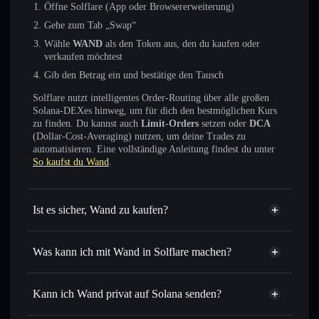
Öffne Solflare (App oder Browsererweiterung)
Gehe zum Tab „Swap“
Wähle
WAND
als den Token aus, den du kaufen oder
verkaufen möchtest
Gib den Betrag ein und bestätige den Tausch
Solflare nutzt intelligentes Order-Routing über alle großen
Solana-DEXes hinweg, um für dich den bestmöglichen Kurs
zu finden. Du kannst auch
Limit-Orders
setzen oder
DCA
(Dollar-Cost-Averaging) nutzen, um deine Trades zu
automatisieren. Eine vollständige Anleitung findest du unter
So kaufst du Wand
.
Ist es sicher, Wand zu kaufen?
Wand
nicht verifiziert
Was kann ich mit Wand in Solflare machen?
Wand
Solflare-Wallet
Sofort tauschen
– handle WAND gegen SOL, USDC oder
Kann ich Wand privat auf Solana senden?
Tausende anderer Solana-Tokens mit intelligentem Order
Privacy
Routing zum bestmöglichen Kurs