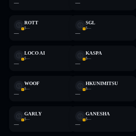
—
—
ROTT
SGL
$—
$—
—
—
LOCO AI
KASPA
$—
$—
—
—
WOOF
HKUNIMITSU
$—
$—
—
—
GARLY
GANESHA
$—
$—
—
—