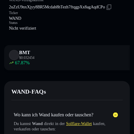
WAND-Vertragsadresse
2uZzU9nxXjyy8BR5Mcdah8hTezh7ftqgpXx8agAqdCPo
Ticker
WAND
Status
Nicht verifiziert
BMT
$
0.032454
67.87
%
WAND-FAQs
Wo kann ich Wand kaufen oder tauschen?
Du kannst
Wand
direkt in der
Solflare-Wallet
kaufen,
verkaufen oder tauschen: