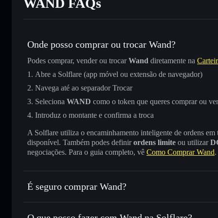
WAND FAQs
Onde posso comprar ou trocar Wand?
Podes comprar, vender ou trocar
Wand
diretamente na
Carteir
Abre a Solflare (app móvel ou extensão de navegador)
Navega até ao separador Trocar
Seleciona
WAND
como o token que queres comprar ou ve
Introduz o montante e confirma a troca
A Solflare utiliza o encaminhamento inteligente de ordens em
disponível. Também podes definir
ordens limite
ou utilizar
D
negociações. Para o guia completo, vê
Como Comprar Wand
.
É seguro comprar Wand?
Wand
não está verificado
O que posso fazer com Wand na Solflare?