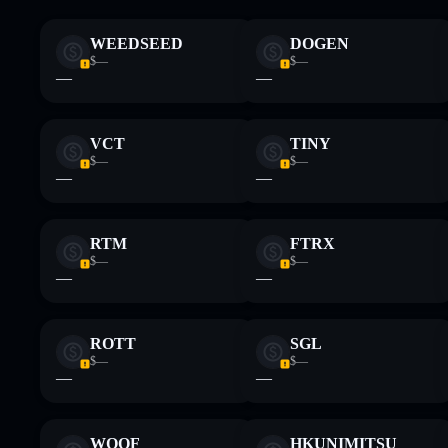
detentores
Wand
mutáveis
WEEDSEED
DOGEN
$—
$—
—
—
Aviso legal: Esta informação é apenas para fins educativos e
tua pesquisa. Dados fornecidos pelo rugcheck.xyz.
VCT
TINY
$—
$—
—
—
RTM
FTRX
$—
$—
—
—
ROTT
SGL
$—
$—
—
—
WOOF
HKUNIMITSU