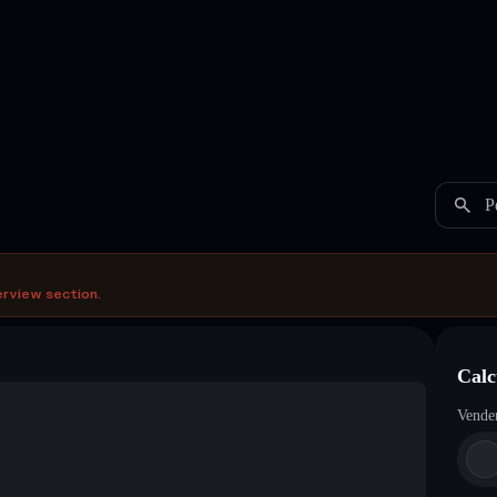
P
erview section.
Calc
Vende