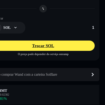
ar
SOL
Trocar SOL
O preço pode depender do serviço onramp
comprar Wand com a carteira Solflare
BMT
0.02382
.81
%