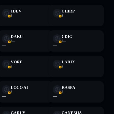
Wand
1DEV
CHIRP
$—
$—
—
—
 não constitui aconselhamento financeiro. Faz sempre a
DAKU
GDIG
$—
$—
—
—
VORF
LARIX
$—
$—
—
—
LOCO AI
KASPA
$—
$—
—
—
GARLY
GANESHA