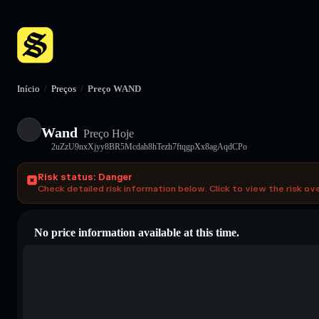
Início
/
Preços
/
Preço WAND
Wand
Preço Hoje
2uZzU9nxXjyy8BR5Mcdah8hTezh7ftqgpXx8agAqdCPo
Risk status: Danger
Check detailed risk information below. Click to view the risk ov
No price information available at this time.