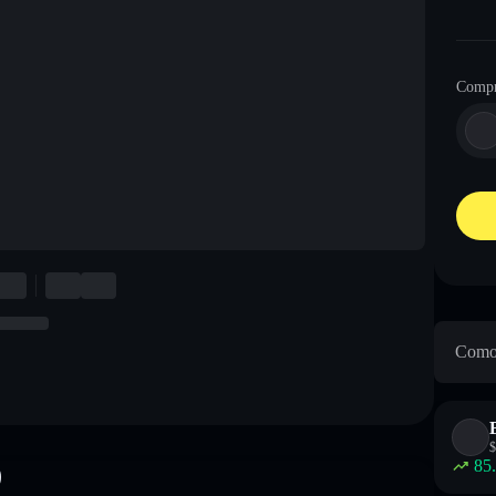
Compr
Como 
$
85
)