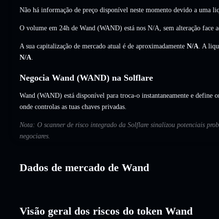
Não há informação de preço disponível neste momento devido a uma liq
O volume em 24h de Wand (WAND) está nos
N/A
,
sem alteração
face a
A sua capitalização de mercado atual é de aproximadamente
N/A
. A liq
N/A
.
Negocia Wand (WAND) na Solflare
Wand (WAND) está disponível para troca-o instantaneamente e define or
onde controlas as tuas chaves privadas.
Nota: O scanner de risco integrado da Solflare sinalizou potenciais pr
negociares.
Dados de mercado de Wand
Visão geral dos riscos do token Wand