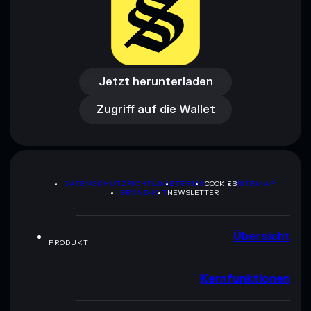
Jetzt herunterladen
Zugriff auf die Wallet
Jetzt herunterladen
Zugriff auf die Wallet
DATENSCHUTZRICHTLINIE
TERMS
COOKIES
SITEMAP
BRAND-KIT
NEWSLETTER
Übersicht
PRODUKT
Kernfunktionen