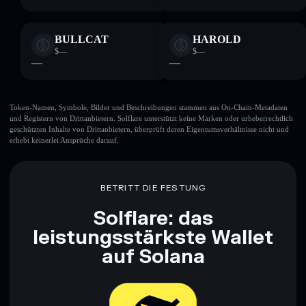
BULLCAT
HAROLD
$—
$—
—
—
Token-Namen, Symbole, Bilder und Beschreibungen stammen aus On-Chain-Metadaten
und Registern von Drittanbietern. Solflare unterstützt keine Marken oder urheberrechtlich
geschützten Inhalte von Drittanbietern, überprüft deren Eigentumsverhältnisse nicht und
erhebt keinerlei Ansprüche darauf.
BETRITT DIE FESTUNG
Solflare: das
leistungsstärkste Wallet
auf Solana