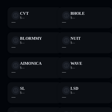
CVT
BHOLE
$—
$—
—
—
BLORMMY
NUIT
$—
$—
—
—
AIMONICA
WAVE
$—
$—
—
—
SL
LSD
$—
$—
—
—