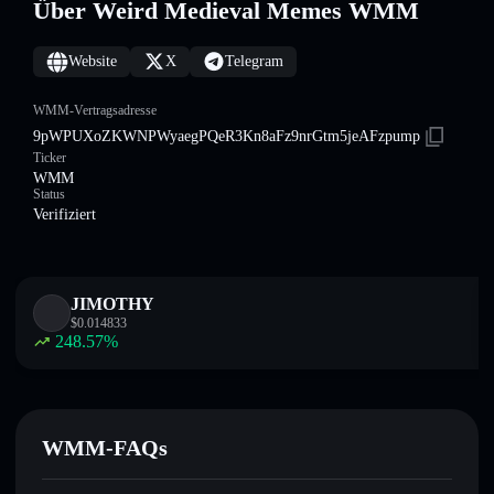
Über Weird Medieval Memes WMM
Website
X
Telegram
WMM-Vertragsadresse
9pWPUXoZKWNPWyaegPQeR3Kn8aFz9nrGtm5jeAFzpump
Ticker
WMM
Status
Verifiziert
JIMOTHY
$
0.014833
248.57
%
WMM-FAQs