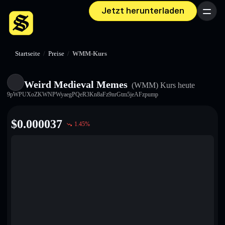
Jetzt herunterladen
Menü
Startseite
/
Preise
/
WMM-Kurs
Weird Medieval Memes
(WMM)
Kurs heute
9pWPUXoZKWNPWyaegPQeR3Kn8aFz9nrGtm5jeAFzpump
$
0.000037
1.45
%