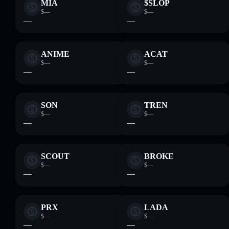
MIA
$SLOP
$—
$—
—
—
ANIME
ACAT
$—
$—
—
—
SON
TREN
$—
$—
—
—
SCOUT
BROKE
$—
$—
—
—
PRX
LADA
$—
$—
—
—