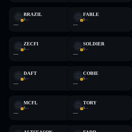
BRAZIL
FABLE
$—
$—
—
—
ZECFI
SOLDIER
$—
$—
—
—
DAFT
COBIE
$—
$—
—
—
MCFL
TORY
$—
$—
—
—