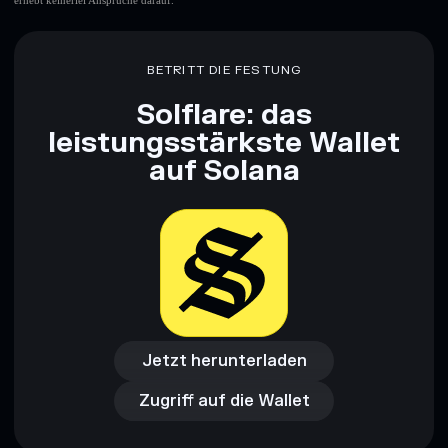
erhebt keinerlei Ansprüche darauf.
BETRITT DIE FESTUNG
Solflare: das
leistungsstärkste Wallet
auf Solana
Jetzt herunterladen
Zugriff auf die Wallet
Jetzt herunterladen
Zugriff auf die Wallet