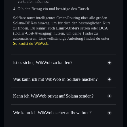
verkaufen möchtest
Gib den Betrag ein und bestätige den Tausch
Solflare nutzt intelligentes Order-Routing über alle großen
Solana-DEXes hinweg, um für dich den bestmöglichen Kurs
zu finden. Du kannst auch
Limit-Orders
setzen oder
DCA
(Dollar-Cost-Averaging) nutzen, um deine Trades zu
automatisieren. Eine vollständige Anleitung findest du unter
So kaufst du WibWob
.
Ist es sicher, WibWob zu kaufen?
WibWob
nicht verifiziert
Was kann ich mit WibWob in Solflare machen?
WibWob
Solflare-Wallet
Sofort tauschen
– handle WIBWOB gegen SOL, USDC
Kann ich WibWob privat auf Solana senden?
oder Tausende anderer Solana-Tokens mit intelligentem
Privacy
Order Routing zum bestmöglichen Kurs
Aggregator
Wie kann ich WibWob sicher aufbewahren?
Limit-Orders setzen
– automatisiere Trades zu deinem
Zielkurs für WIBWOB
WibWob
nicht
Durchschnittskosteneffekt nutzen
– Schritt für Schritt
verwahrenden Wallet
Solflare