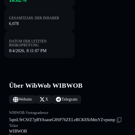
16.82%
GESAMTZAHL DER INHABER
6,078
DATUM DER LETZTEN
RISIKOPRÜFUNG
8/4/2026, 8:11:07 PM
Über WibWob WIBWOB
Website
X
Telegram
WIBWOB-Vertragsadresse
5qmL9rCSfZ7pBYAsaoeG8SP76ZELeRCK8XtMmYZvpump
Ticker
WIBWOB