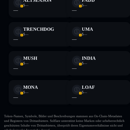
ALTSEASON
FADD
$—
$—
—
—
TRENCHDOG
UMA
$—
$—
—
—
MUSH
INDIA
$—
$—
—
—
MONA
LOAF
$—
$—
—
—
Token-Namen, Symbole, Bilder und Beschreibungen stammen aus On-Chain-Metadaten
und Registern von Drittanbietern. Solflare unterstützt keine Marken oder urheberrechtlich
geschützten Inhalte von Drittanbietern, überprüft deren Eigentumsverhältnisse nicht und