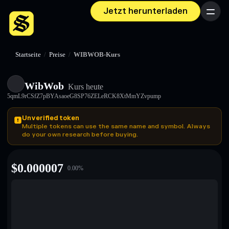
Jetzt herunterladen
Menü
Startseite
/
Preise
/
WIBWOB-Kurs
WibWob
Kurs heute
5qmL9rCSfZ7pBYAsaoeG8SP76ZELeRCK8XtMmYZvpump
Unverified token
Multiple tokens can use the same name and symbol. Always
do your own research before buying.
$
0.000007
0.00
%