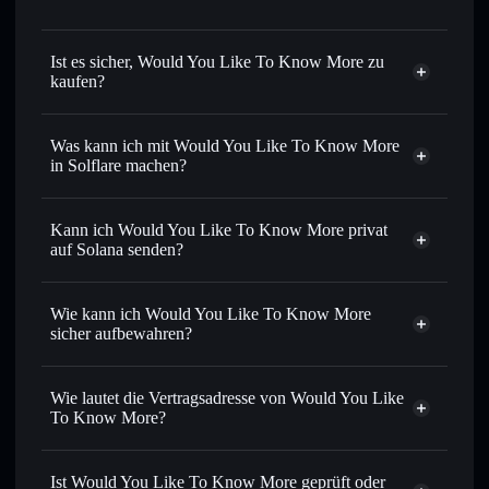
Ist es sicher, Would You Like To Know More zu
kaufen?
Would You Like To Know More
nicht verifiziert
Was kann ich mit Would You Like To Know More
in Solflare machen?
Would You Like To Know More
Solflare-Wallet
Kann ich Would You Like To Know More privat
Sofort tauschen
– handle WYLTKM gegen SOL, USDC
auf Solana senden?
oder Tausende anderer Solana-Tokens mit intelligentem
Privacy
Order Routing zum bestmöglichen Kurs
Aggregator
Wie kann ich Would You Like To Know More
Limit-Orders setzen
– automatisiere Trades zu deinem
sicher aufbewahren?
Zielkurs für WYLTKM
Durchschnittskosteneffekt nutzen
– Schritt für Schritt
Would You Like To Know More
per Durchschnittskosteneffekt in WYLTKM einsteigen
nicht verwahrenden Wallet
Wie lautet die Vertragsadresse von Would You Like
Solflare
Privat senden
– übertrage WYLTKM, ohne Wallets
To Know More?
öffentlich zu verknüpfen, mithilfe des in Solflare
Solflare
integrierten Privacy Aggregators
Would You Like To
Would You Like To Know More
Know More
In Echtzeit verfolgen
– überwache Kurs, Volumen,
Ist Would You Like To Know More geprüft oder