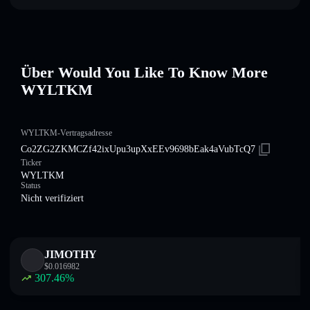
Über Would You Like To Know More
WYLTKM
WYLTKM-Vertragsadresse
Co2ZG2ZKMCZf42ixUpu3upXxEEv9698bEak4aVubTcQ7
Ticker
WYLTKM
Status
Nicht verifiziert
JIMOTHY
$
0.016982
307.46
%