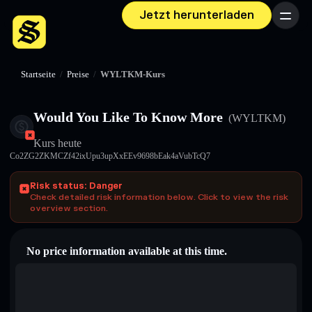
Jetzt herunterladen
Menü
Startseite
/
Preise
/
WYLTKM-Kurs
Would You Like To Know More
(WYLTKM)
Kurs heute
Co2ZG2ZKMCZf42ixUpu3upXxEEv9698bEak4aVubTcQ7
Risk status: Danger
Check detailed risk information below. Click to view the risk
overview section.
No price information available at this time.