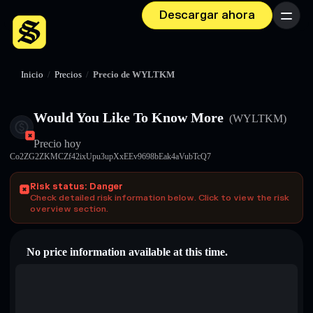
Descargar ahora
Menú
Inicio
/
Precios
/
Precio de WYLTKM
Would You Like To Know More
(WYLTKM)
Precio hoy
Co2ZG2ZKMCZf42ixUpu3upXxEEv9698bEak4aVubTcQ7
Risk status: Danger
Check detailed risk information below. Click to view the risk
overview section.
No price information available at this time.