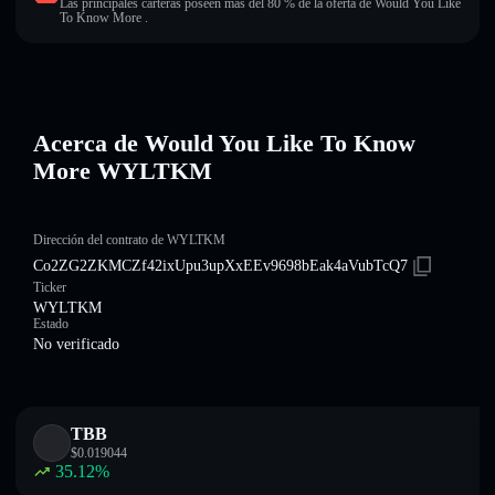
Las principales carteras poseen más del 80 % de la oferta de Would You Like
To Know More .
Acerca de Would You Like To Know
More WYLTKM
Dirección del contrato de WYLTKM
Co2ZG2ZKMCZf42ixUpu3upXxEEv9698bEak4aVubTcQ7
Ticker
WYLTKM
Estado
No verificado
TBB
$
0.019044
35.12
%