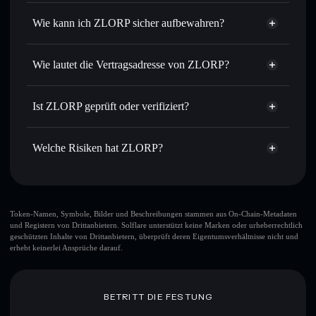
Privacy
Routing zum bestmöglichen Kurs
Aggregator
Wie kann ich ZLORP sicher aufbewahren?
Limit-Orders setzen
– automatisiere Trades zu deinem
Zielkurs für ZLORP
ZLORP
nicht
Durchschnittskosteneffekt nutzen
– Schritt für Schritt
verwahrenden Wallet
Solflare
Wie lautet die Vertragsadresse von ZLORP?
per Durchschnittskosteneffekt in ZLORP einsteigen
Privat senden
– übertrage ZLORP, ohne Wallets öffentlich
ZLORP
zu verknüpfen, mithilfe des in Solflare integrierten Privacy
2KYJ6T8Lx7k69UFdtUraKjbHK3Ho5eetG92gh1NisVxC
Solflare
Ist ZLORP geprüft oder verifiziert?
Aggregators
ZLORP
Privacy Aggregator
ZLORP
derzeit nicht
In Echtzeit verfolgen
– überwache Kurs, Volumen,
Solflare-Wallet
verifiziert
Marktkapitalisierung und Liquidität von ZLORP
Welche Risiken hat ZLORP?
ZLORP
Sicher verwahren
– halte ZLORP in einer nicht
verwahrenden Wallet, in der du deine privaten Schlüssel
Hauptrisiken für ZLORP:
kontrollierst
ZLORP
Token-Namen, Symbole, Bilder und Beschreibungen stammen aus On-Chain-Metadaten
und Registern von Drittanbietern. Solflare unterstützt keine Marken oder urheberrechtlich
veränderbar
geschützten Inhalte von Drittanbietern, überprüft deren Eigentumsverhältnisse nicht und
erhebt keinerlei Ansprüche darauf.
Haftungsausschluss: Diese Informationen dienen
ausschließlich Bildungszwecken und stellen keine
BETRITT DIE FESTUNG
Finanzberatung dar. Recherchiere stets eigenständig. Daten
bereitgestellt von rugcheck.xyz.