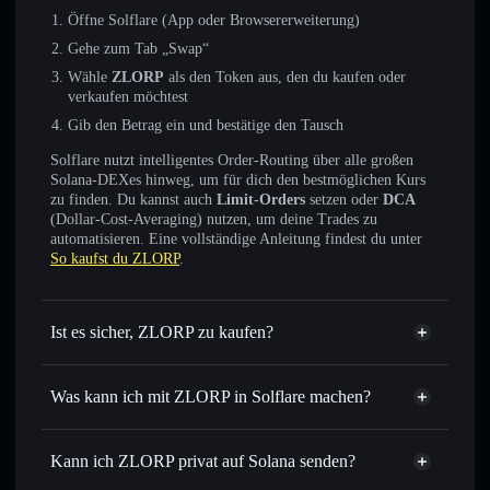
Öffne Solflare (App oder Browsererweiterung)
Gehe zum Tab „Swap“
Wähle
ZLORP
als den Token aus, den du kaufen oder
verkaufen möchtest
Gib den Betrag ein und bestätige den Tausch
Solflare nutzt intelligentes Order-Routing über alle großen
Solana-DEXes hinweg, um für dich den bestmöglichen Kurs
zu finden. Du kannst auch
Limit-Orders
setzen oder
DCA
(Dollar-Cost-Averaging) nutzen, um deine Trades zu
automatisieren. Eine vollständige Anleitung findest du unter
So kaufst du ZLORP
.
Ist es sicher, ZLORP zu kaufen?
ZLORP
nicht verifiziert
Was kann ich mit ZLORP in Solflare machen?
ZLORP
Solflare-Wallet
Sofort tauschen
– handle ZLORP gegen SOL, USDC oder
Kann ich ZLORP privat auf Solana senden?
Tausende anderer Solana-Tokens mit intelligentem Order