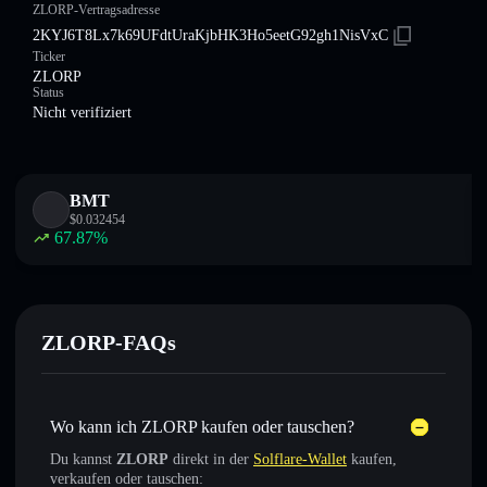
ZLORP-Vertragsadresse
2KYJ6T8Lx7k69UFdtUraKjbHK3Ho5eetG92gh1NisVxC
Ticker
ZLORP
Status
Nicht verifiziert
BMT
$
0.032454
67.87
%
ZLORP-FAQs
Wo kann ich ZLORP kaufen oder tauschen?
Du kannst
ZLORP
direkt in der
Solflare-Wallet
kaufen,
verkaufen oder tauschen: