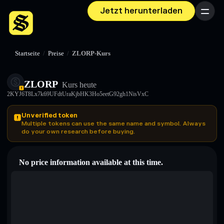
Jetzt herunterladen
Menü
Startseite
/
Preise
/
ZLORP-Kurs
ZLORP
Kurs heute
2KYJ6T8Lx7k69UFdtUraKjbHK3Ho5eetG92gh1NisVxC
Unverified token
Multiple tokens can use the same name and symbol. Always
do your own research before buying.
No price information available at this time.