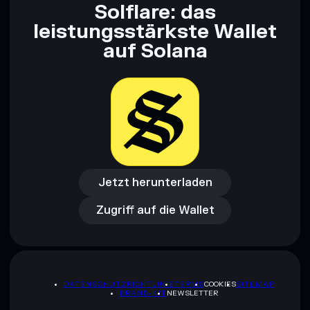
Solflare: das
leistungsstärkste Wallet
auf Solana
Jetzt herunterladen
Zugriff auf die Wallet
Jetzt herunterladen
Zugriff auf die Wallet
DATENSCHUTZRICHTLINIE
TERMS
COOKIES
SITEMAP
BRAND-KIT
NEWSLETTER