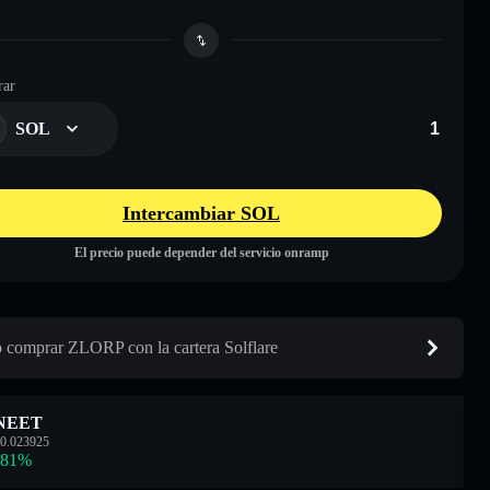
ar
SOL
Intercambiar SOL
El precio puede depender del servicio onramp
comprar ZLORP con la cartera Solflare
NEET
0.023925
.81
%