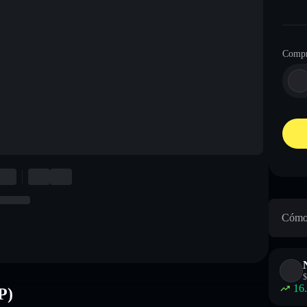
Compr
Cómo 
$
16
P)