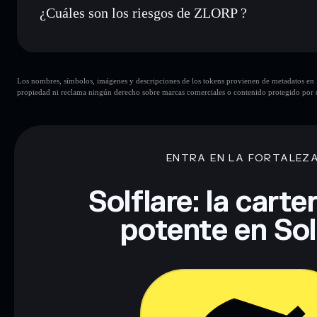
¿Cuáles son los riesgos de ZLORP ?
Principales riesgos para ZLORP:
Los nombres, símbolos, imágenes y descripciones de los tokens provienen de metadatos en la 
ZLORP
modificables
propiedad ni reclama ningún derecho sobre marcas comerciales o contenido protegido por d
Descargo de responsabilidad: Esta información tiene únicamen
financiero. Investiga siempre por tu cuenta. Datos proporcio
ENTRA EN LA FORTALEZ
Solflare: la cart
potente en So