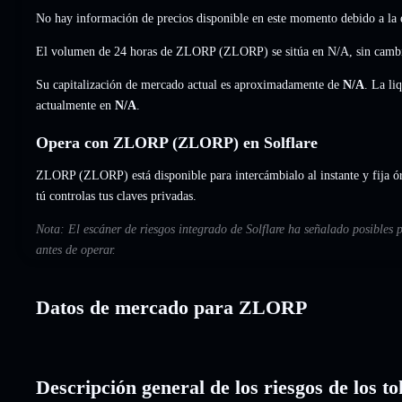
No hay información de precios disponible en este momento debido a la e
El volumen de 24 horas de ZLORP (ZLORP) se sitúa en
N/A
,
sin camb
Su capitalización de mercado actual es aproximadamente de
N/A
. La li
actualmente en
N/A
.
Opera con ZLORP (ZLORP) en Solflare
ZLORP (ZLORP) está disponible para intercámbialo al instante y fija ór
tú controlas tus claves privadas.
Nota: El escáner de riesgos integrado de Solflare ha señalado posibles
antes de operar.
Datos de mercado para ZLORP
Descripción general de los riesgos de los