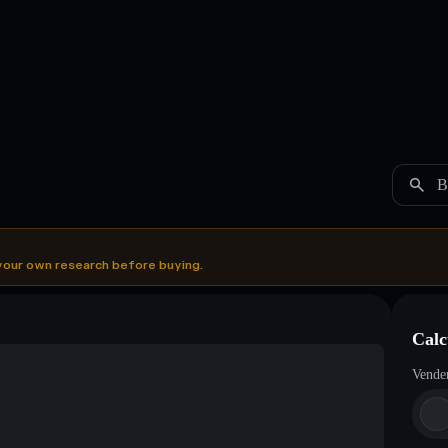
B
your own research before buying.
Calc
Vende