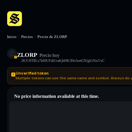
Inicio
/
Precios
/
Precio de ZLORP
ZLORP
Precio hoy
2KYJ6T8Lx7k69UFdtUraKjbHK3Ho5eetG92gh1NisVxC
Unverified token
Multiple tokens can use the same name and symbol. Always do 
No price information available at this time.