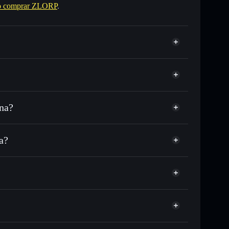
 comprar ZLORP
.
na?
SDC o miles de otros tokens de Solana con
sponible
 tu precio objetivo para ZLORP
a?
o largo del tiempo
ra sin custodia
Solflare
públicamente las carteras usando el agregador de
ZLORP
agregador de privacidad
cio, volumen, capitalización de mercado y liquidez de
C
 sin custodia donde tú controla tus claves privadas
ZLORP
cartera Solflare