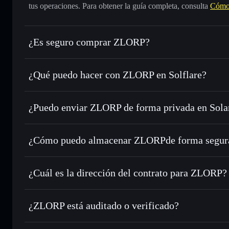
tus operaciones. Para obtener la guía completa, consulta
Cómo
¿Es seguro comprar ZLORP?
ZLORP
no está verificado
¿Qué puedo hacer con ZLORP en Solflare?
ZLORP
cartera de Solflare
¿Puedo enviar ZLORP de forma privada en Sola
Intercambiar al instante
: operar con ZLORP para SOL, U
enrutamiento de órdenes inteligente para el mejor precio di
agregador de privacidad
Establecer órdenes límite
: automatizar las operaciones en
¿Cómo puedo almacenar ZLORPde forma segur
Utilizar DCA
: promedio de coste en dólares en ZLORP a l
ZLORP
carte
Enviar de forma privada
: transferir ZLORP sin vincular 
Solflare
privacidad integrado de Solflare
¿Cuál es la dirección del contrato para ZLORP?
Hacer un seguimiento en tiempo real
: monitorizar el pre
ZLORP
ZLORP
2KYJ6T8Lx7k69UFdtUraKjbHK3Ho5eetG92gh1NisVx
¿ZLORP está auditado o verificado?
Holdear de forma segura
: almacenar ZLORP en una cartera
ZLORP
no está verificado actualmente