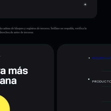
cadena de bloques y registros de terceros. Solflare no respalda, verifica la
erechos de autor de terceros.
te fines educativos y no constituye asesoramiento
nados por rugcheck.xyz.
A
POLÍTICA 
era más
lana
PRODUCT