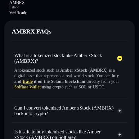
AMBRX
Estado
Verificado
AMBRX FAQs
What is a tokenized stock like Amber xStock
(AMBRX)?
A tokenized stock such as
Amber xStock (AMBRX)
is a
digital asset that represents a real-world stock. You can
buy
and
trade
it on the Solana blockchain
directly from your
Solflare Wallet
using crypto such as SOL or USDC.
Can I convert tokenized Amber xStock (AMBRX)
back into crypto?
Amber xStock
swapped
for USDC or SOL anytime
Is it safe to buy tokenized stocks like Amber
xStock (AMBRX) on Solflare?