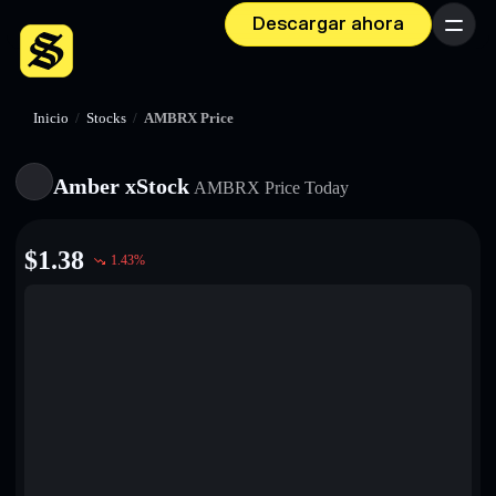
Descargar ahora
Menú
Inicio
/
Stocks
/
AMBRX Price
Amber xStock
AMBRX
Price Today
$
1.38
1.43
%