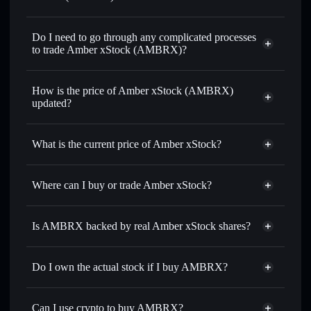
1:1 backed,
on-chain, and transparently verified
Do I need to go through any complicated processes
to trade Amber xStock (AMBRX)?
How is the price of Amber xStock (AMBRX)
updated?
Amber xStock
match the real-world stock price
What is the current price of Amber xStock?
Amber xStock
$1.38
1.43%
Where can I buy or trade Amber xStock?
Solflare Wallet
Is AMBRX backed by real Amber xStock shares?
Do I own the actual stock if I buy AMBRX?
Can I use crypto to buy AMBRX?