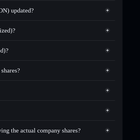
TON) updated?
match the real-world stock price
ized)?
2.91%
ed)?
Solflare Wallet
 shares?
uying the actual company shares?