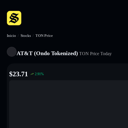
Inicio
/
Stocks
/
TON Price
AT&T (Ondo Tokenized)
TON
Price Today
$
23.71
2.91
%