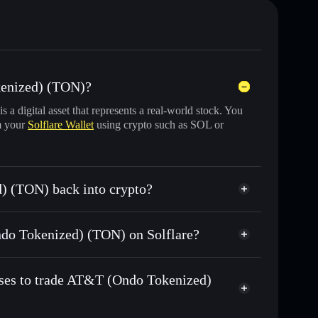
kenized) (TON)?
is a digital asset that represents a real-world stock. You
m your
Solflare Wallet
using crypto such as SOL or
) (TON) back into crypto?
swapped for USDC or SOL anytime
Ondo Tokenized) (TON) on Solflare?
n-chain, and transparently verified
sses to trade AT&T (Ondo Tokenized)