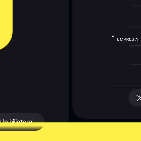
EMPRESA
la billetera
la billetera