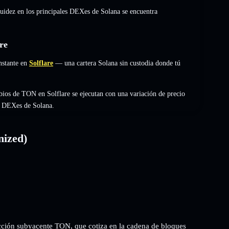
quidez en los principales DEXes de Solana se encuentra
re
stante en
Solflare
— una cartera Solana sin custodia donde tú
bios de TON en Solflare se ejecutan con una variación de precio
es DEXes de Solana.
ized)
ción subyacente TON, que cotiza en la cadena de bloques