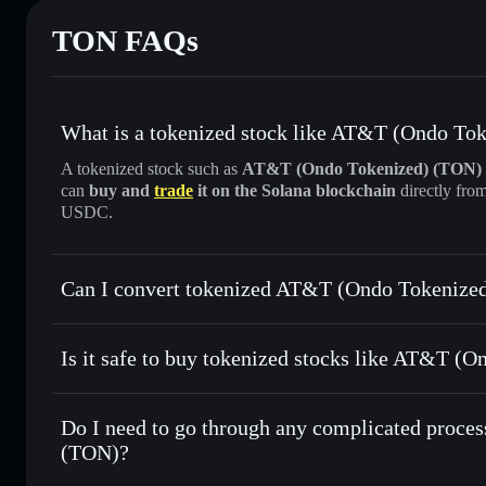
TON FAQs
What is a tokenized stock like AT&T (Ondo To
A tokenized stock such as
AT&T (Ondo Tokenized) (TON)
can
buy and
trade
it on the Solana blockchain
directly fro
USDC.
Can I convert tokenized AT&T (Ondo Tokenized
AT&T (Ondo Tokenized)
Is it safe to buy tokenized stocks like AT&T (
1:1 backed, o
Do I need to go through any complicated proce
(TON)?