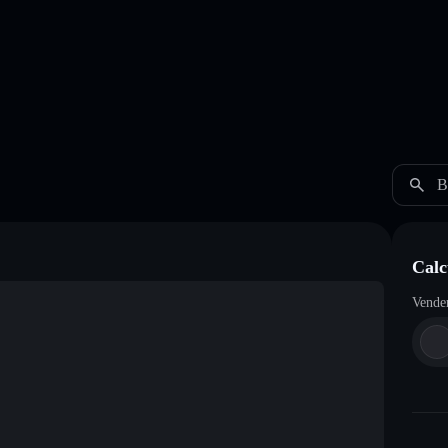
B
Calc
Vende