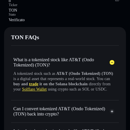
o
Ticker
TON
Stato
Verificato
TON FAQs
What is a tokenized stock like AT&T (Ondo
Tokenized) (TON)?
A tokenized stock such as
AT&T (Ondo Tokenized) (TON)
is a digital asset that represents a real-world stock. You can
buy and
trade
it on the Solana blockchain
directly from
your
Solflare Wallet
using crypto such as SOL or USDC.
Can I convert tokenized AT&T (Ondo Tokenized)
(TON) back into crypto?
AT&T (Ondo Tokenized)
swapped for USDC or SOL anytime