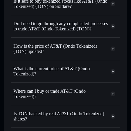
Is it safe to buy tokenized stocks like AT&T (Ondo
Tokenized) (TON) on Solflare?
1:1 backed,
on-chain, and transparently verified
Do I need to go through any complicated processes
to trade AT&T (Ondo Tokenized) (TON)?
How is the price of AT&T (Ondo Tokenized)
(TON) updated?
AT&T (Ondo Tokenized)
match the real-world stock price
What is the current price of AT&T (Ondo
Tokenized)?
AT&T (Ondo Tokenized)
$23.71
2.91%
Where can I buy or trade AT&T (Ondo
Tokenized)?
Solflare Wallet
Is TON backed by real AT&T (Ondo Tokenized)
shares?