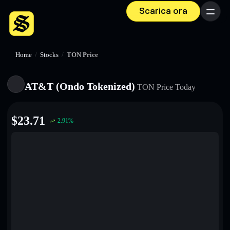
Scarica ora
Menu
Home
/
Stocks
/
TON Price
AT&T (Ondo Tokenized)
TON
Price Today
$
23.71
2.91
%