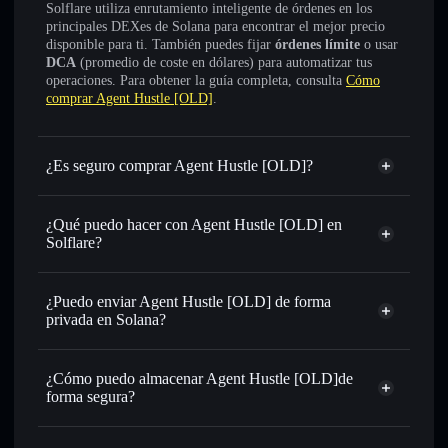
Solflare utiliza enrutamiento inteligente de órdenes en los
principales DEXes de Solana para encontrar el mejor precio
disponible para ti. También puedes fijar
órdenes límite
o usar
DCA
(promedio de coste en dólares) para automatizar tus
operaciones. Para obtener la guía completa, consulta
Cómo
comprar Agent Hustle [OLD]
.
¿Es seguro comprar Agent Hustle [OLD]?
Agent Hustle [OLD]
no está verificado
¿Qué puedo hacer con Agent Hustle [OLD] en
Solflare?
Agent Hustle [OLD]
cartera de Solflare
Intercambiar al instante
: operar con HUSTLE para SOL,
¿Puedo enviar Agent Hustle [OLD] de forma
USDC o miles de otros tokens de Solana con enrutamiento
privada en Solana?
de órdenes inteligente para el mejor precio disponible
agregador de privacidad
Establecer órdenes límite
: automatizar las operaciones en
¿Cómo puedo almacenar Agent Hustle [OLD]de
tu precio objetivo para HUSTLE
forma segura?
Utilizar DCA
: promedio de coste en dólares en HUSTLE a
lo largo del tiempo
Agent Hustle [OLD]
cartera sin custodia
Solflare