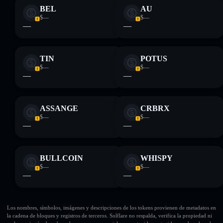
BEL
AU
$—
$—
—
—
TIN
POTUS
$—
$—
—
—
ASSANGE
CRBRX
$—
$—
—
—
BULLCOIN
WHISPY
$—
$—
—
—
Los nombres, símbolos, imágenes y descripciones de los tokens provienen de metadatos en
la cadena de bloques y registros de terceros. Solflare no respalda, verifica la propiedad ni