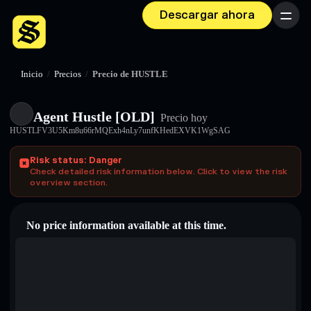
Descargar ahora
Menú
Inicio
/
Precios
/
Precio de HUSTLE
Agent Hustle [OLD]
Precio hoy
HUSTLFV3U5Km8u66rMQExh4nLy7unfKHedEXVK1WgSAG
Risk status: Danger
Check detailed risk information below. Click to view the risk
overview section.
No price information available at this time.