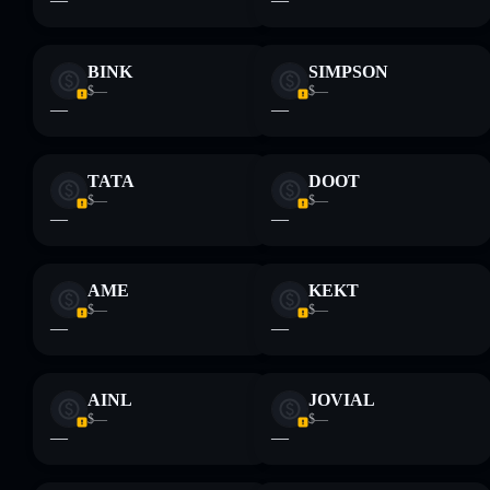
Descargo de responsabilidad: Esta información tiene
únicamente fines educativos y no constituye asesoramiento
financiero. Investiga siempre por tu cuenta. Datos
BINK
SIMPSON
proporcionados por rugcheck.xyz.
$—
$—
—
—
TATA
DOOT
$—
$—
—
—
AME
KEKT
$—
$—
—
—
AINL
JOVIAL
$—
$—
—
—