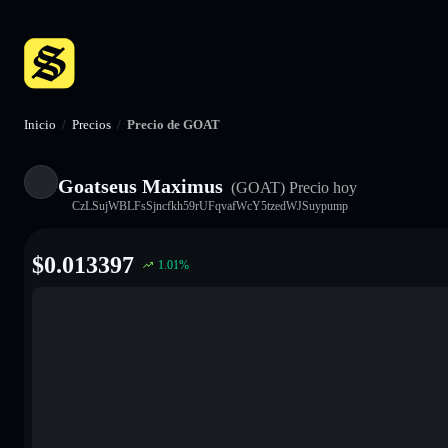
Inicio
/
Precios
/
Precio de GOAT
Goatseus Maximus
(GOAT)
Precio hoy
CzLSujWBLFsSjncfkh59rUFqvafWcY5tzedWJSuypump
$
0.013397
1.01
%