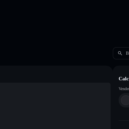
B
Calc
Vende