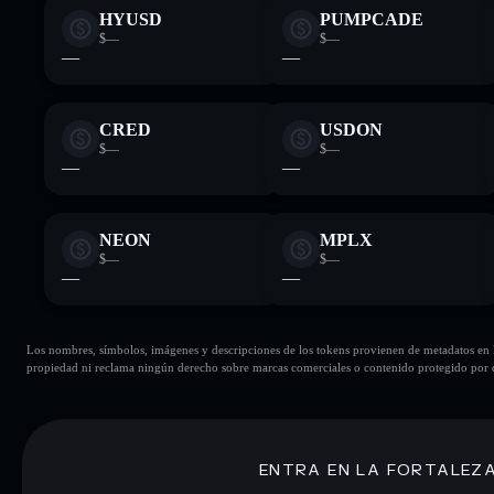
HYUSD
PUMPCADE
$—
$—
—
—
CRED
USDON
$—
$—
—
—
NEON
MPLX
$—
$—
—
—
Los nombres, símbolos, imágenes y descripciones de los tokens provienen de metadatos en la 
propiedad ni reclama ningún derecho sobre marcas comerciales o contenido protegido por d
ENTRA EN LA FORTALEZ