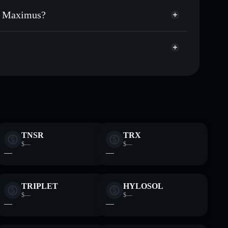
úblicamente las carteras usando el agregador de
us Maximus?
agregador de privacidad
cio, volumen, capitalización de mercado y liquidez de
ximus
p
sin custodia donde tú controla tus claves privadas
GOAT
cartera Solflare
TNSR
TRX
$—
$—
—
—
TRIPLET
HYLOSOL
$—
$—
—
—