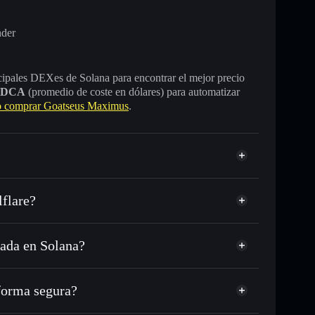
nder
incipales DEXes de Solana para encontrar el mejor precio
DCA
(promedio de coste en dólares) para automatizar
 comprar Goatseus Maximus
.
flare?
ada en Solana?
C o miles de otros tokens de Solana con enrutamiento
d
 tu precio objetivo para GOAT
orma segura?
 largo del tiempo
cartera sin custodia
Solflare