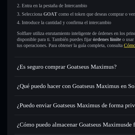
Entra en la pestaña de Intercambio
Selecciona
GOAT
como el token que deseas comprar o ve
Introduce la cantidad y confirma el intercambio
Solflare utiliza enrutamiento inteligente de órdenes en los pr
disponible para ti. También puedes fijar
órdenes límite
o usar
tus operaciones. Para obtener la guía completa, consulta
Cómo
¿Es seguro comprar Goatseus Maximus?
Goatseus Maximus
token verificado
¿Qué puedo hacer con Goatseus Maximus en Sol
Goatseus Maximus
cartera de Solflare
¿Puedo enviar Goatseus Maximus de forma priv
Intercambiar al instante
: operar con GOAT para SOL, USD
de órdenes inteligente para el mejor precio disponible
cartera de Solflare
agregador de privacida
Establecer órdenes límite
: automatizar las operaciones en
Goatseus Maximus
¿Cómo puedo almacenar Goatseus Maximusde f
Utilizar DCA
: promedio de coste en dólares en GOAT a lo
Goatseus Maximus