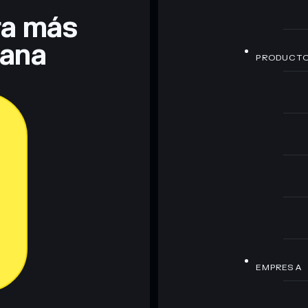
era más
lana
PRODUCT
EMPRESA