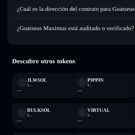
Enviar de forma privada
: transferir GOAT sin vincular p
privacidad integrado de Solflare
¿Cuál es la dirección del contrato para Goatse
Hacer un seguimiento en tiempo real
: monitorizar el pre
Goatseus Ma
GOAT
CzLSujWBLFsSjncfkh59rUFqvafWcY5tzedWJSuypum
¿Goatseus Maximus está auditado o verificado?
Holdear de forma segura
: almacenar GOAT en una cartera 
Goatseus Maximus
verificado
Descubre otros tokens
JLWSOL
PIPPIN
$—
$—
—
—
BULKSOL
VIRTUAL
$—
$—
—
—