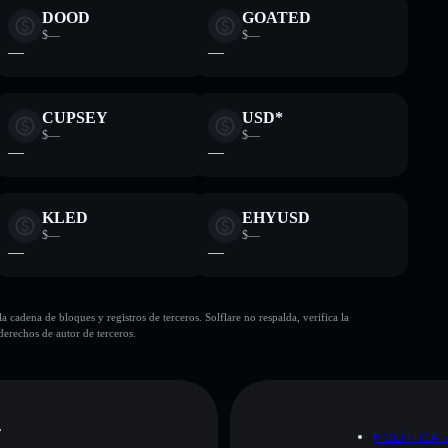
DOOD
GOATED
$—
$—
—
—
CUPSEY
USD*
$—
$—
—
—
KLED
EHYUSD
$—
$—
—
—
cadena de bloques y registros de terceros. Solflare no respalda, verifica la
erechos de autor de terceros.
A
POLÍTICA 