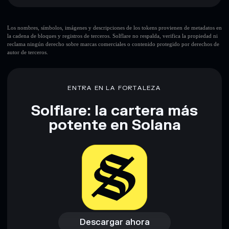
APOX
cartera Solflare
APOX
Holdear de forma segura
: almacenar APOX en una cartera
sin custodia donde tú controla tus claves privadas
Los nombres, símbolos, imágenes y descripciones de los tokens provienen de metadatos en
la cadena de bloques y registros de terceros. Solflare no respalda, verifica la propiedad ni
reclama ningún derecho sobre marcas comerciales o contenido protegido por derechos de
autor de terceros.
ENTRA EN LA FORTALEZA
Solflare: la cartera más
potente en Solana
Descargar ahora
Acceder a la billetera
Descargar ahora