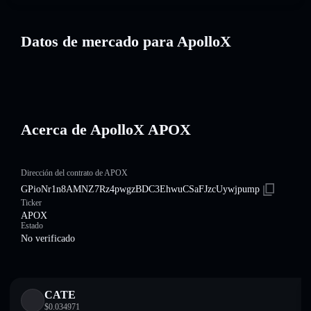
Datos de mercado para ApolloX
Acerca de ApolloX APOX
Dirección del contrato de APOX
GPioNr1n8AMNZ7Rz4pwgzBDC3EhwuCSaFJzcUywjpump
Ticker
APOX
Estado
No verificado
CATE
$
0.034971