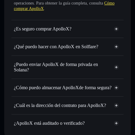
operaciones. Para obtener la guía completa, consulta
Cómo
comprar ApolloX
.
¿Es seguro comprar ApolloX?
ApolloX
no está verificado
¿Qué puedo hacer con ApolloX en Solflare?
ApolloX
cartera de Solflare
Intercambiar al instante
: operar con APOX para SOL,
¿Puedo enviar ApolloX de forma privada en
USDC o miles de otros tokens de Solana con enrutamiento
Solana?
de órdenes inteligente para el mejor precio disponible
agregador de privacidad
Establecer órdenes límite
: automatizar las operaciones en
¿Cómo puedo almacenar ApolloXde forma segura?
tu precio objetivo para APOX
Utilizar DCA
: promedio de coste en dólares en APOX a lo
ApolloX
largo del tiempo
cartera sin custodia
Solflare
¿Cuál es la dirección del contrato para ApolloX?
Enviar de forma privada
: transferir APOX sin vincular
públicamente las carteras usando el agregador de privacidad
ApolloX
integrado de Solflare
GPioNr1n8AMNZ7Rz4pwgzBDC3EhwuCSaFJzcUywjpump
Solflare
¿ApolloX está auditado o verificado?
agregador de privacidad
Hacer un seguimiento en tiempo real
: monitorizar el
ApolloX
ApolloX
no está verificado actualmente
precio, volumen, capitalización de mercado y liquidez de