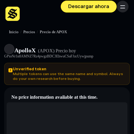
Descargar ahora
Menú
Inicio
/
Precios
/
Precio de APOX
ApolloX
(APOX)
Precio hoy
GPioNr1n8AMNZ7Rz4pwgzBDC3EhwuCSaFJzcUywjpump
Unverified token
Multiple tokens can use the same name and symbol. Always
do your own research before buying.
No price information available at this time.