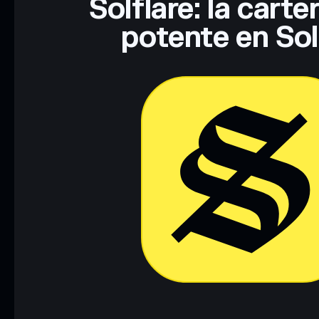
Solflare: la cart
potente en So