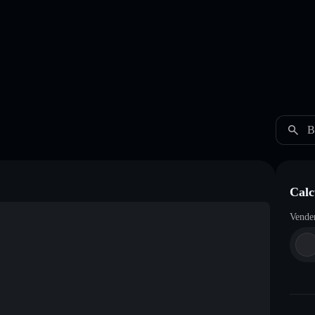
B
Calc
Vende