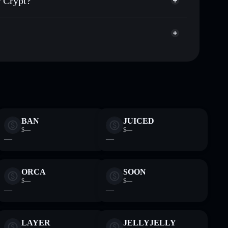
r Crypt?
agregador de privacidad
cio, volumen, capitalización de mercado y liquidez de
ypt
Yjp
a sin custodia donde tú controla tus claves privadas
CARDS
cartera Solflare
BAN
JUICED
$—
$—
—
—
ORCA
SOON
$—
$—
—
—
LAYER
JELLYJELLY