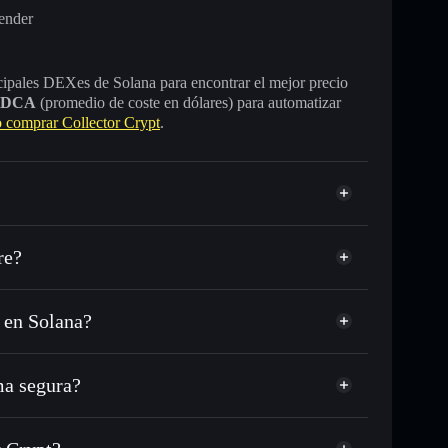
ender
incipales DEXes de Solana para encontrar el mejor precio
DCA
(promedio de coste en dólares) para automatizar
comprar Collector Crypt
.
re?
 en Solana?
SDC o miles de otros tokens de Solana con
sponible
d
n tu precio objetivo para CARDS
ma segura?
o largo del tiempo
cartera sin custodia
Solflare
públicamente las carteras usando el agregador de