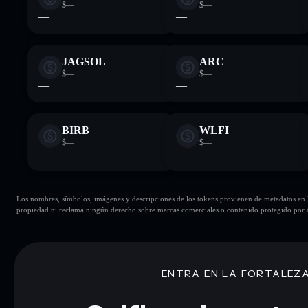
$—
$—
—
—
JAGSOL
ARC
$—
$—
—
—
BIRB
WLFI
$—
$—
—
—
Los nombres, símbolos, imágenes y descripciones de los tokens provienen de metadatos en la 
propiedad ni reclama ningún derecho sobre marcas comerciales o contenido protegido por d
ENTRA EN LA FORTALEZ