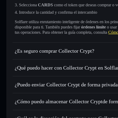
Selecciona
CARDS
como el token que deseas comprar o v
Introduce la cantidad y confirma el intercambio
Solflare utiliza enrutamiento inteligente de órdenes en los pr
disponible para ti. También puedes fijar
órdenes límite
o usar
tus operaciones. Para obtener la guía completa, consulta
Cómo 
¿Es seguro comprar Collector Crypt?
Collector Crypt
token verificado
¿Qué puedo hacer con Collector Crypt en Solfla
Collector Crypt
cartera de Solflare
¿Puedo enviar Collector Crypt de forma privada
Intercambiar al instante
: operar con CARDS para SOL, U
enrutamiento de órdenes inteligente para el mejor precio di
cartera de Solflare
agregador de privacida
Establecer órdenes límite
: automatizar las operaciones e
Collector Crypt
¿Cómo puedo almacenar Collector Cryptde for
Utilizar DCA
: promedio de coste en dólares en CARDS a l
Collector Crypt
Enviar de forma privada
: transferir CARDS sin vincular 
privacidad integrado de Solflare