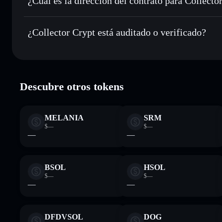
¿Cuál es la dirección del contrato para Collecto
Hacer un seguimiento en tiempo real
: monitorizar el pre
Collector Cr
CARDS
CARDSccUMFKoPRZxt5vt3ksUbxEFEcnZ3H2pd3dKx
¿Collector Crypt está auditado o verificado?
Holdear de forma segura
: almacenar CARDS en una carter
Collector Crypt
verificado
Descubre otros tokens
MELANIA
SRM
$—
$—
—
—
BSOL
HSOL
$—
$—
—
—
DFDVSOL
DOG