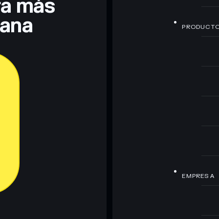
era más
lana
PRODUCT
EMPRESA