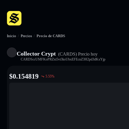
Inicio
/
Precios
/
Precio de CARDS
Collector Crypt
(CARDS)
Precio hoy
CARDSccUMFKoPRZxt5vt3ksUbxEFEcnZ3H2pd3dKxYjp
$
0.154819
5.55
%