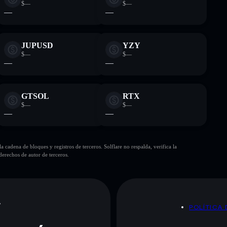
$—
$—
—
—
JUPUSD
YZY
$—
$—
—
—
GTSOL
RTX
$—
$—
—
—
cadena de bloques y registros de terceros. Solflare no respalda, verifica la
erechos de autor de terceros.
A
POLÍTICA 