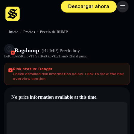
Descargar ahora
Menú
Inicio
/
Precios
/
Precio de BUMP
Bagdump
(BUMP)
Precio hoy
EofCijUea5RzToVPPSv1RaXZoVtx21huuNRTa1zFpump
Risk status: Danger
Check detailed risk information below. Click to view the risk
overview section.
No price information available at this time.