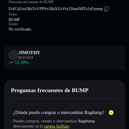
Dirección del contrato de BUMP
EofCijUea5RzToVPPSv1RaXZoVtx21huuNRTa1zFpump
Ticker
BUMP
Estado
No verificado
JIMOTHY
$
0.012654
53.39
%
Preguntas frecuentes de BUMP
¿Dónde puedo comprar o intercambiar Bagdump?
Puedes comprar, vender o intercambiar
Bagdump
directamente en la
cartera Solflare
: