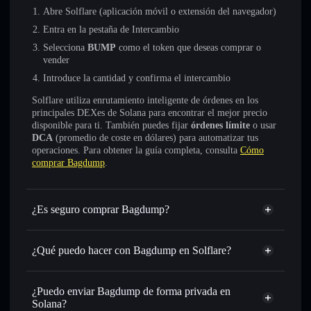
Abre Solflare (aplicación móvil o extensión del navegador)
Entra en la pestaña de Intercambio
Selecciona
BUMP
como el token que deseas comprar o
vender
Introduce la cantidad y confirma el intercambio
Solflare utiliza enrutamiento inteligente de órdenes en los
principales DEXes de Solana para encontrar el mejor precio
disponible para ti. También puedes fijar
órdenes límite
o usar
DCA
(promedio de coste en dólares) para automatizar tus
operaciones. Para obtener la guía completa, consulta
Cómo
comprar Bagdump
.
¿Es seguro comprar Bagdump?
Bagdump
no está verificado
¿Qué puedo hacer con Bagdump en Solflare?
Bagdump
cartera de Solflare
Intercambiar al instante
: operar con BUMP para SOL,
¿Puedo enviar Bagdump de forma privada en
USDC o miles de otros tokens de Solana con enrutamiento
Solana?