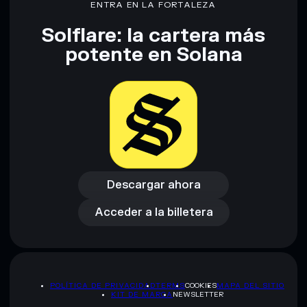
ENTRA EN LA FORTALEZA
Solflare: la cartera más
Descargo de responsabilidad: Esta información tiene
potente en Solana
únicamente fines educativos y no constituye asesoramiento
financiero. Investiga siempre por tu cuenta. Datos
proporcionados por rugcheck.xyz.
Descargar ahora
Acceder a la billetera
Descargar ahora
Acceder a la billetera
POLÍTICA DE PRIVACIDAD
TERMS
COOKIES
MAPA DEL SITIO
KIT DE MARCA
NEWSLETTER