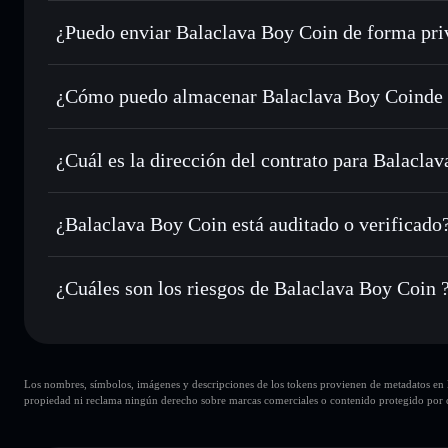
Balaclava Boy Coin
cartera de Solflare
¿Puedo enviar Balaclava Boy Coin de forma pri
Intercambiar al instante
: operar con BALA para SOL, USD
de órdenes inteligente para el mejor precio disponible
agregador de privacidad
Establecer órdenes límite
: automatizar las operaciones en
¿Cómo puedo almacenar Balaclava Boy Coinde 
Utilizar DCA
: promedio de coste en dólares en BALA a lo
Balaclava Boy Coin
Enviar de forma privada
: transferir BALA sin vincular p
Solflare
privacidad integrado de Solflare
¿Cuál es la dirección del contrato para Balacla
Hacer un seguimiento en tiempo real
: monitorizar el pre
Balaclava Bo
BALA
3h9SN19kEsEoeke4t5aPZ2cwMnVCHqEJMqbQ7rrapu
¿Balaclava Boy Coin está auditado o verificado
Holdear de forma segura
: almacenar BALA en una cartera 
Balaclava Boy Coin
no está verificado actualmente
¿Cuáles son los riesgos de Balaclava Boy Coin 
Principales riesgos para Balaclava Boy Coin:
Los nombres, símbolos, imágenes y descripciones de los tokens provienen de metadatos en la 
carteras
Balaclava Boy Coin
propiedad ni reclama ningún derecho sobre marcas comerciales o contenido protegido por d
Balaclava Boy Coin
liquidez limitada