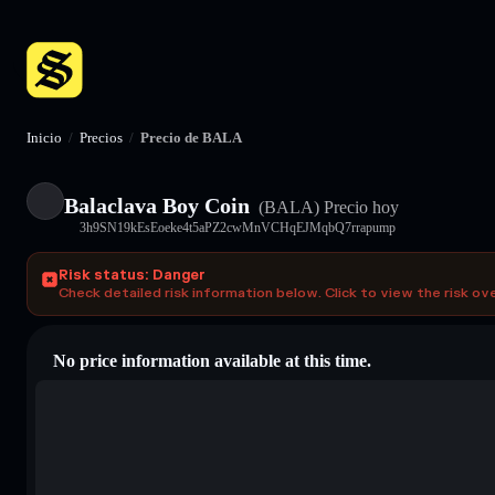
Inicio
/
Precios
/
Precio de BALA
Balaclava Boy Coin
(BALA)
Precio hoy
3h9SN19kEsEoeke4t5aPZ2cwMnVCHqEJMqbQ7rrapump
Risk status: Danger
Check detailed risk information below. Click to view the risk ov
No price information available at this time.