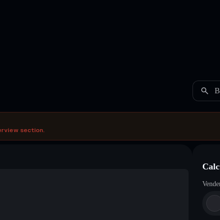
B
erview section.
Calc
Vende