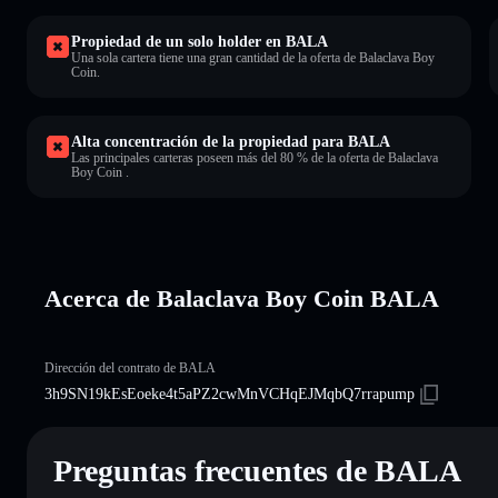
Propiedad de un solo holder en BALA
Una sola cartera tiene una gran cantidad de la oferta de Balaclava Boy
Coin.
Alta concentración de la propiedad para BALA
Las principales carteras poseen más del 80 % de la oferta de Balaclava
Boy Coin .
Acerca de Balaclava Boy Coin BALA
Dirección del contrato de BALA
3h9SN19kEsEoeke4t5aPZ2cwMnVCHqEJMqbQ7rrapump
Preguntas frecuentes de BALA