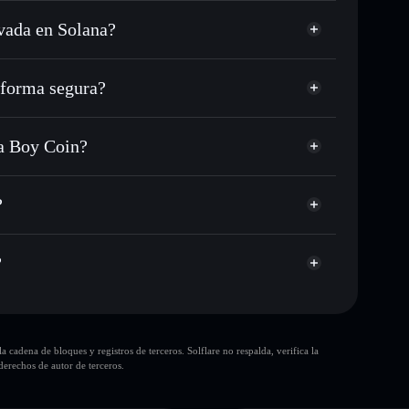
vada en Solana?
C o miles de otros tokens de Solana con enrutamiento
 tu precio objetivo para BALA
forma segura?
 largo del tiempo
cartera sin custodia
Solflare
úblicamente las carteras usando el agregador de
Balaclava Boy Coin
va Boy Coin?
agregador de privacidad
cio, volumen, capitalización de mercado y liquidez de
y Coin
mp
?
sin custodia donde tú controla tus claves privadas
BALA
cartera Solflare
?
10 principales
cadena de bloques y registros de terceros. Solflare no respalda, verifica la
sola cartera
erechos de autor de terceros.
Balaclava Boy Coin
80 % de