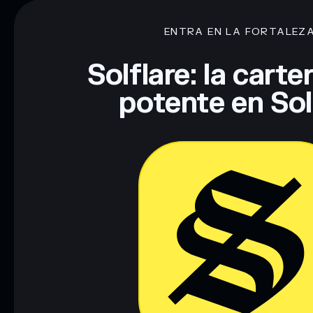
concentración
Balaclava Boy Coin
ENTRA EN LA FORTALEZ
Descargo de responsabilidad: Esta información tiene únicamen
financiero. Investiga siempre por tu cuenta. Datos proporcio
Solflare: la cart
potente en So