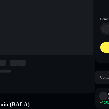
Compr
Cómo 
$
50
Coin (BALA)