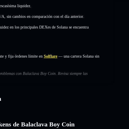
scasísima liquidez.
/A
,
sin cambios
en comparación con el día anterior.
quidez en los principales DEXes de Solana se encuentra
e y fija órdenes límite en
Solflare
— una cartera Solana sin
 problemas con Balaclava Boy Coin. Revisa siempre las
n
tokens de Balaclava Boy Coin