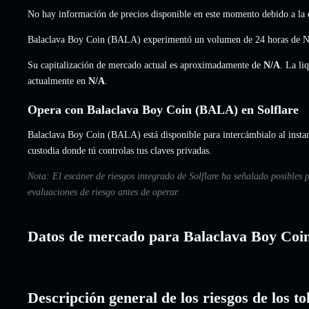
No hay información de precios disponible en este momento debido a la e
Balaclava Boy Coin (BALA) experimentó un volumen de 24 horas de
N
Su capitalización de mercado actual es aproximadamente de
N/A
. La li
actualmente en
N/A
.
Opera con Balaclava Boy Coin (BALA) en Solflare
Balaclava Boy Coin (BALA) está disponible para intercámbialo al instant
custodia donde tú controlas tus claves privadas.
Nota: El escáner de riesgos integrado de Solflare ha señalado posibles
evaluaciones de riesgo antes de operar.
Datos de mercado para Balaclava Boy Coi
Descripción general de los riesgos de los 