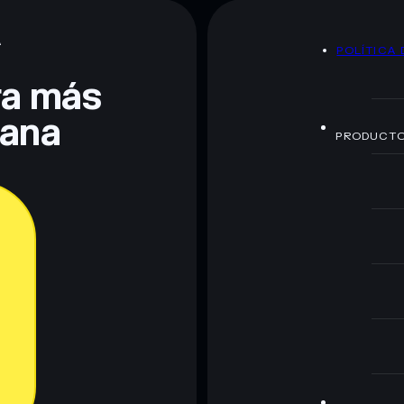
A
POLÍTICA 
te fines educativos y no constituye asesoramiento
nados por rugcheck.xyz.
era más
lana
PRODUCT