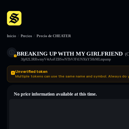
Inicio
/
Precios
/
Precio de CHEATER
BREAKING UP WITH MY GIRLFRIEND
(
3fp92L3RRwmyV4tAoFZBSwNTbVJFtUNXkY5HrMLmpump
Unverified token
Multiple tokens can use the same name and symbol. Always do 
No price information available at this time.