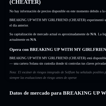
(CHEATER)
No hay información de precios disponible en este momento debido a la e
BREAKING UP WITH MY GIRLFRIEND (CHEATER) experimentó un 
el día anterior.
Su capitalización de mercado actual es aproximadamente de
N/A
. La li
actualmente en
N/A
.
Opera con BREAKING UP WITH MY GIRLFRIEND 
BREAKING UP WITH MY GIRLFRIEND (CHEATER) está disponible para i
— una cartera Solana sin custodia donde tú controlas tus claves privadas
Nota: El escáner de riesgos integrado de Solflare ha señalado po
siempre las evaluaciones de riesgo antes de operar.
Datos de mercado para BREAKING UP