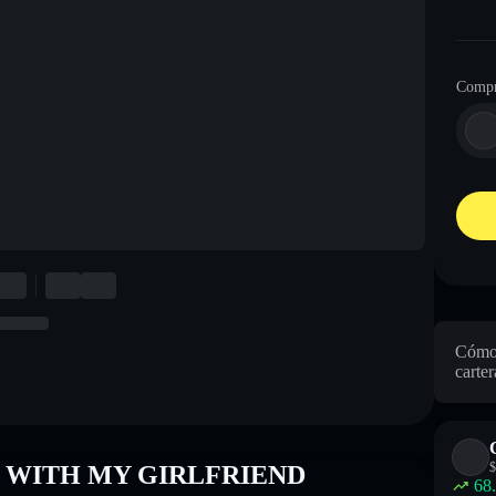
Compr
Cómo
carter
$
UP WITH MY GIRLFRIEND
68