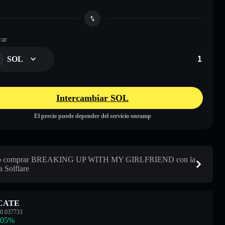
ar
SOL
Intercambiar SOL
El precio puede depender del servicio onramp
 comprar BREAKING UP WITH MY GIRLFRIEND con la
a Solflare
CATE
0.037733
.05
%