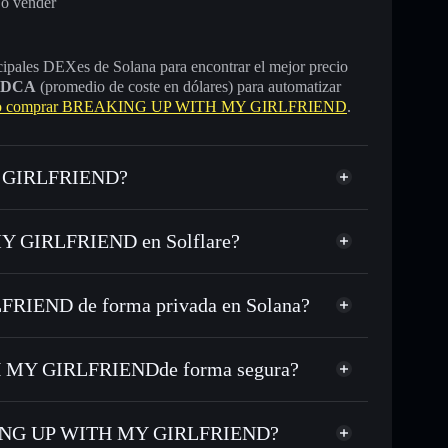
 o vender
incipales DEXes de Solana para encontrar el mejor precio
DCA
(promedio de coste en dólares) para automatizar
 comprar BREAKING UP WITH MY GIRLFRIEND
.
Y GIRLFRIEND?
icado
Y GIRLFRIEND en Solflare?
tera de Solflare
IEND de forma privada en Solana?
 USDC o miles de otros tokens de Solana con
sponible
n tu precio objetivo para CHEATER
 MY GIRLFRIENDde forma segura?
a lo largo del tiempo
 MY GIRLFRIEND
cartera sin custodia
r públicamente las carteras usando el agregador de
BREAKING UP WITH MY
REAKING UP WITH MY GIRLFRIEND?