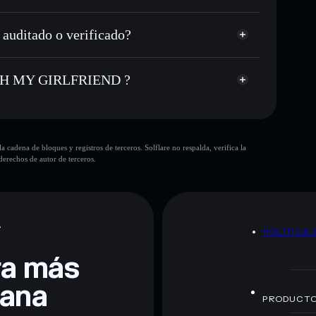
cio, volumen, capitalización de mercado y liquidez de
UP WITH MY GIRLFRIEND
mpump
itado o verificado?
era sin custodia donde tú controla tus claves privadas
CHEATER
cartera
ficado actualmente
ITH MY GIRLFRIEND ?
IRLFRIEND:
cadena de bloques y registros de terceros. Solflare no respalda, verifica la
erechos de autor de terceros.
te fines educativos y no constituye asesoramiento
nados por rugcheck.xyz.
A
POLÍTICA 
era más
lana
PRODUCT