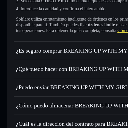
Selecciona
CHEATER
como el token que deseas comprar
Introduce la cantidad y confirma el intercambio
Solflare utiliza enrutamiento inteligente de órdenes en los pr
disponible para ti. También puedes fijar
órdenes límite
o usar
tus operaciones. Para obtener la guía completa, consulta
Cómo
¿Es seguro comprar BREAKING UP WITH M
BREAKING UP WITH MY GIRLFRIEND
no está verif
¿Qué puedo hacer con BREAKING UP WITH M
BREAKING UP WITH MY GIRLFRIEND
car
¿Puedo enviar BREAKING UP WITH MY GIRLFR
Intercambiar al instante
: operar con CHEATER para SOL,
enrutamiento de órdenes inteligente para el mejor precio di
agregador de privacidad
Establecer órdenes límite
: automatizar las operaciones e
¿Cómo puedo almacenar BREAKING UP WITH
Utilizar DCA
: promedio de coste en dólares en CHEATER 
BREAKING UP WITH
Enviar de forma privada
: transferir CHEATER sin vincula
Solflare
Solflare
privacidad integrado de Solflare
¿Cuál es la dirección del contrato para B
GIRLFRIEND