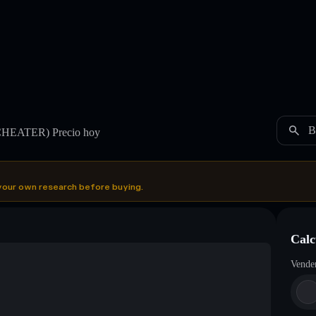
B
CHEATER)
Precio hoy
your own research before buying.
Calc
Vende