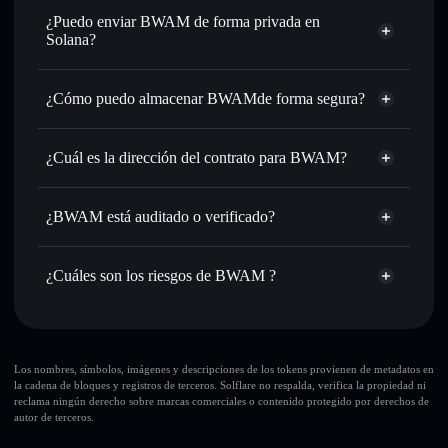
Intercambiar al instante
: operar con BWAM para SOL,
¿Puedo enviar BWAM de forma privada en
USDC o miles de otros tokens de Solana con enrutamiento
Solana?
de órdenes inteligente para el mejor precio disponible
agregador de privacidad
Establecer órdenes límite
: automatizar las operaciones en
¿Cómo puedo almacenar BWAMde forma segura?
tu precio objetivo para BWAM
Utilizar DCA
: promedio de coste en dólares en BWAM a lo
BWAM
largo del tiempo
cartera sin custodia
Solflare
¿Cuál es la dirección del contrato para BWAM?
Enviar de forma privada
: transferir BWAM sin vincular
públicamente las carteras usando el agregador de privacidad
BWAM
integrado de Solflare
GrgyWBTfYwPRDHVcN7Qi3eZXjhzSLt48g6NJXdwhpump
Solflare
¿BWAM está auditado o verificado?
agregador de privacidad
Hacer un seguimiento en tiempo real
: monitorizar el
BWAM
BWAM
no está verificado actualmente
precio, volumen, capitalización de mercado y liquidez de
BWAM
cartera Solflare
BWAM
¿Cuáles son los riesgos de BWAM ?
Holdear de forma segura
: almacenar BWAM en una
cartera sin custodia donde tú controla tus claves privadas
Principales riesgos para BWAM:
Los nombres, símbolos, imágenes y descripciones de los tokens provienen de metadatos en
la cadena de bloques y registros de terceros. Solflare no respalda, verifica la propiedad ni
reclama ningún derecho sobre marcas comerciales o contenido protegido por derechos de
autor de terceros.
Descargo de responsabilidad: Esta información tiene
únicamente fines educativos y no constituye asesoramiento