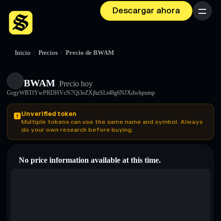
Descargar ahora
Menú
Inicio
/
Precios
/
Precio de BWAM
BWAM
Precio hoy
GrgyWBTfYwPRDHVcN7Qi3eZXjhzSLt48g6NJXdwhpump
Unverified token
Multiple tokens can use the same name and symbol. Always
do your own research before buying.
No price information available at this time.