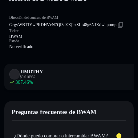
Dirección del contrato de BWAM
GrgyWBTfYwPRDHVcN7Qi3eZXjhzSLt48g6NJXdwhpump
Ticker
BWAM
Estado
No verificado
JIMOTHY
$
0.016982
307.46
%
Preguntas frecuentes de BWAM
¿Dónde puedo comprar o intercambiar BWAM?