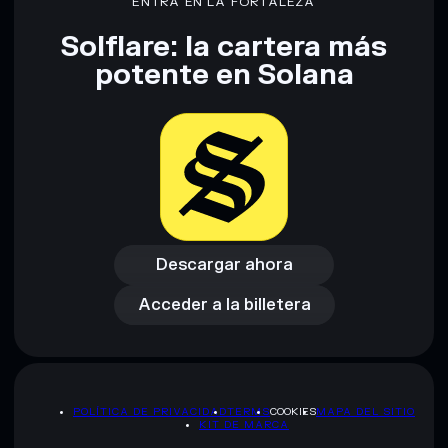
ENTRA EN LA FORTALEZA
modificables
Solflare: la cartera más
potente en Solana
Descargo de responsabilidad: Esta información tiene
únicamente fines educativos y no constituye asesoramiento
financiero. Investiga siempre por tu cuenta. Datos
proporcionados por rugcheck.xyz.
Descargar ahora
Acceder a la billetera
Descargar ahora
Acceder a la billetera
POLÍTICA DE PRIVACIDAD
TERMS
COOKIES
MAPA DEL SITIO
KIT DE MARCA