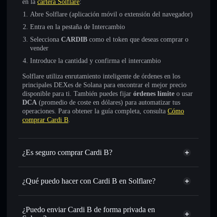
en la
cartera Solflare
:
Abre Solflare (aplicación móvil o extensión del navegador)
Entra en la pestaña de Intercambio
Selecciona
CARDIB
como el token que deseas comprar o
vender
Introduce la cantidad y confirma el intercambio
Solflare utiliza enrutamiento inteligente de órdenes en los
principales DEXes de Solana para encontrar el mejor precio
disponible para ti. También puedes fijar
órdenes límite
o usar
DCA
(promedio de coste en dólares) para automatizar tus
operaciones. Para obtener la guía completa, consulta
Cómo
comprar Cardi B
.
¿Es seguro comprar Cardi B?
Cardi B
no está verificado
¿Qué puedo hacer con Cardi B en Solflare?
Cardi B
cartera de Solflare
Intercambiar al instante
: operar con CARDIB para SOL,
¿Puedo enviar Cardi B de forma privada en
USDC o miles de otros tokens de Solana con enrutamiento