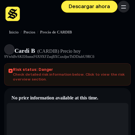
Descargar ahora
Menú
Inicio
/
Precios
/
Precio de CARDIB
Cardi B
(CARDIB)
Precio hoy
9YtvhBvSKEHnmxF6X9XFZuqBXCuxdjnrTbDDiubU9RC6
Risk status: Danger
Check detailed risk information below. Click to view the risk
overview section.
No price information available at this time.