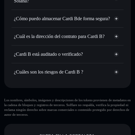
Solana?
de órdenes inteligente para el mejor precio disponible
agregador de privacidad
Establecer órdenes límite
: automatizar las operaciones en
¿Cómo puedo almacenar Cardi Bde forma segura?
tu precio objetivo para CARDIB
Utilizar DCA
: promedio de coste en dólares en CARDIB a
Cardi B
lo largo del tiempo
cartera sin custodia
Solflare
¿Cuál es la dirección del contrato para Cardi B?
Enviar de forma privada
: transferir CARDIB sin vincular
públicamente las carteras usando el agregador de privacidad
Cardi B
integrado de Solflare
9YtvhBvSKEHnmxF6X9XFZuqBXCuxdjnrTbDDiubU9RC6
Solflare
¿Cardi B está auditado o verificado?
agregador de privacidad
Hacer un seguimiento en tiempo real
: monitorizar el
Cardi B
Cardi B
no está verificado actualmente
precio, volumen, capitalización de mercado y liquidez de
CARDIB
cartera Solflare
CARDIB
¿Cuáles son los riesgos de Cardi B ?
Holdear de forma segura
: almacenar CARDIB en una
cartera sin custodia donde tú controla tus claves privadas
Principales riesgos para Cardi B:
sola cartera
Los nombres, símbolos, imágenes y descripciones de los tokens provienen de metadatos en
la cadena de bloques y registros de terceros. Solflare no respalda, verifica la propiedad ni
Cardi B
reclama ningún derecho sobre marcas comerciales o contenido protegido por derechos de
Cardi B
liquidez limitada
autor de terceros.
alta concentración de holders
Cardi B
Cardi B