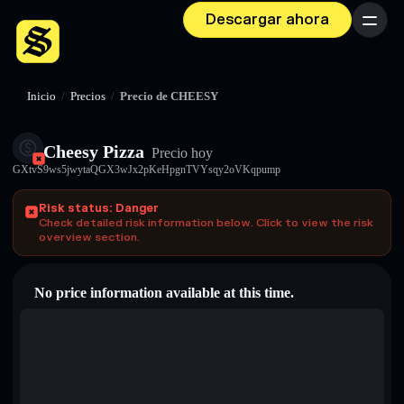
Descargar ahora
Menú
Inicio
/
Precios
/
Precio de CHEESY
Cheesy Pizza
Precio hoy
GXtvS9ws5jwytaQGX3wJx2pKeHpgnTVYsqy2oVKqpump
Risk status: Danger
Check detailed risk information below. Click to view the risk
overview section.
No price information available at this time.