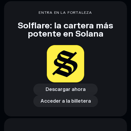
80 % de concentración
Cheesy Pizza
ENTRA EN LA FORTALEZA
Solflare: la cartera más
Descargo de responsabilidad: Esta información tiene
potente en Solana
únicamente fines educativos y no constituye asesoramiento
financiero. Investiga siempre por tu cuenta. Datos
proporcionados por rugcheck.xyz.
Descargar ahora
Acceder a la billetera
Descargar ahora
Acceder a la billetera