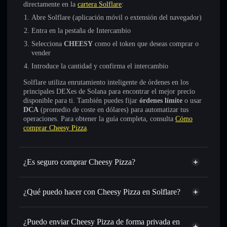
directamente en la
cartera Solflare
:
Abre Solflare (aplicación móvil o extensión del navegador)
Entra en la pestaña de Intercambio
Selecciona
CHEESY
como el token que deseas comprar o
vender
Introduce la cantidad y confirma el intercambio
Solflare utiliza enrutamiento inteligente de órdenes en los
principales DEXes de Solana para encontrar el mejor precio
disponible para ti. También puedes fijar
órdenes límite
o usar
DCA
(promedio de coste en dólares) para automatizar tus
operaciones. Para obtener la guía completa, consulta
Cómo
comprar Cheesy Pizza
.
¿Es seguro comprar Cheesy Pizza?
Cheesy Pizza
no está verificado
¿Qué puedo hacer con Cheesy Pizza en Solflare?
Cheesy Pizza
cartera de Solflare
Intercambiar al instante
: operar con CHEESY para SOL,
¿Puedo enviar Cheesy Pizza de forma privada en