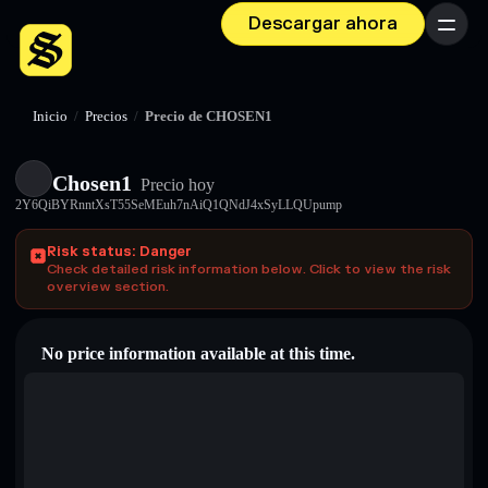
Descargar ahora
Menú
Inicio
/
Precios
/
Precio de CHOSEN1
Chosen1
Precio hoy
2Y6QiBYRnntXsT55SeMEuh7nAiQ1QNdJ4xSyLLQUpump
Risk status: Danger
Check detailed risk information below. Click to view the risk
overview section.
No price information available at this time.