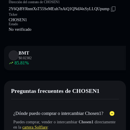
Dirección del contrato de CHOSEN1
2Y6QiBYRnntXsT55SeMEuh7nAiQ1QNdJ4xSyLLQUpump
Ticker
CHOSEN1
Estado
No verificado
BMT
$
0.02382
85.81
%
Preguntas frecuentes de CHOSEN1
¿Dónde puedo comprar o intercambiar Chosen1?
Puedes comprar, vender o intercambiar
Chosen1
directamente
en la
cartera Solflare
: