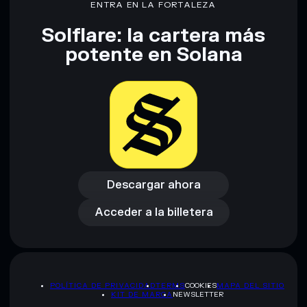
ENTRA EN LA FORTALEZA
Solflare: la cartera más
Descargo de responsabilidad: Esta información tiene
potente en Solana
únicamente fines educativos y no constituye asesoramiento
financiero. Investiga siempre por tu cuenta. Datos
proporcionados por rugcheck.xyz.
Descargar ahora
Acceder a la billetera
Descargar ahora
Acceder a la billetera
POLÍTICA DE PRIVACIDAD
TERMS
COOKIES
MAPA DEL SITIO
KIT DE MARCA
NEWSLETTER