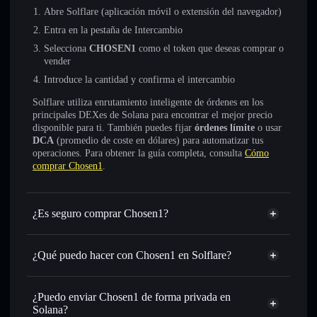
Abre Solflare (aplicación móvil o extensión del navegador)
Entra en la pestaña de Intercambio
Selecciona
CHOSEN1
como el token que deseas comprar o
vender
Introduce la cantidad y confirma el intercambio
Solflare utiliza enrutamiento inteligente de órdenes en los
principales DEXes de Solana para encontrar el mejor precio
disponible para ti. También puedes fijar
órdenes límite
o usar
DCA
(promedio de coste en dólares) para automatizar tus
operaciones. Para obtener la guía completa, consulta
Cómo
comprar Chosen1
.
¿Es seguro comprar Chosen1?
Chosen1
no está verificado
¿Qué puedo hacer con Chosen1 en Solflare?
Chosen1
cartera de Solflare
Intercambiar al instante
: operar con CHOSEN1 para
¿Puedo enviar Chosen1 de forma privada en
SOL, USDC o miles de otros tokens de Solana con
Solana?