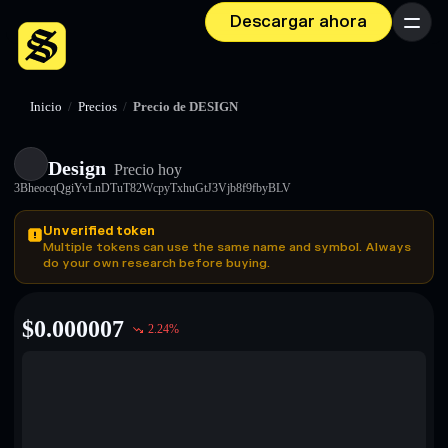
Descargar ahora
Menú
Inicio
/
Precios
/
Precio de DESIGN
Design
Precio hoy
3BheocqQgiYvLnDTuT82WcpyTxhuGtJ3Vjb8f9fbyBLV
Unverified token
Multiple tokens can use the same name and symbol. Always
do your own research before buying.
$
0.000007
2.24
%