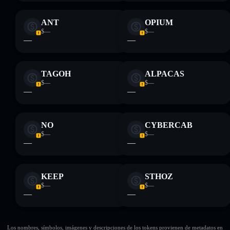
ANT
OPIUM
$—
$—
—
—
TAGOH
ALPACAS
$—
$—
—
—
NO
CYBERCAB
$—
$—
—
—
KEEP
STHOZ
$—
$—
—
—
Los nombres, símbolos, imágenes y descripciones de los tokens provienen de metadatos en