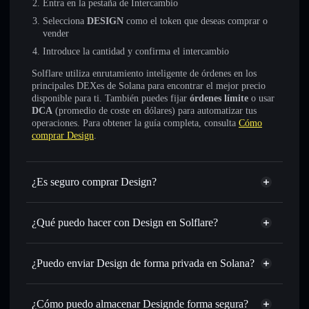
Entra en la pestaña de Intercambio
Selecciona
DESIGN
como el token que deseas comprar o
vender
Introduce la cantidad y confirma el intercambio
Solflare utiliza enrutamiento inteligente de órdenes en los
principales DEXes de Solana para encontrar el mejor precio
disponible para ti. También puedes fijar
órdenes límite
o usar
DCA
(promedio de coste en dólares) para automatizar tus
operaciones. Para obtener la guía completa, consulta
Cómo
comprar Design
.
¿Es seguro comprar Design?
Design
no está verificado
¿Qué puedo hacer con Design en Solflare?
Design
cartera de Solflare
Intercambiar al instante
: operar con DESIGN para SOL,
¿Puedo enviar Design de forma privada en Solana?
USDC o miles de otros tokens de Solana con enrutamiento
agregador de privacidad
de órdenes inteligente para el mejor precio disponible
¿Cómo puedo almacenar Designde forma segura?
Establecer órdenes límite
: automatizar las operaciones en