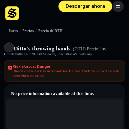
Descargar ahora
Menú
Inicio
/
Precios
/
Precio de DTH
Ditto's throwing hands
(DTH)
Precio hoy
GhSvNDu8f1FKJpNUE4tFSBAvRQEKwtBfhvGiVEwdpump
Risk status: Danger
Check detailed risk information below. Click to view the risk
overview section.
No price information available at this time.