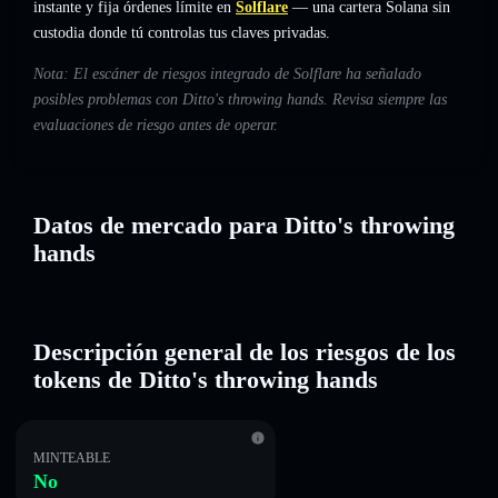
instante y fija órdenes límite en
Solflare
— una cartera Solana sin
custodia donde tú controlas tus claves privadas.
Nota: El escáner de riesgos integrado de Solflare ha señalado
posibles problemas con Ditto's throwing hands. Revisa siempre las
evaluaciones de riesgo antes de operar.
Datos de mercado para Ditto's throwing
hands
Descripción general de los riesgos de los
tokens de Ditto's throwing hands
MINTEABLE
No