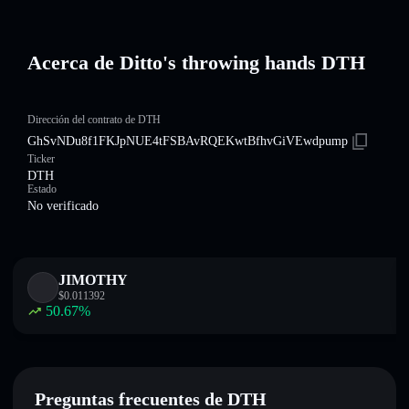
Acerca de Ditto's throwing hands DTH
Dirección del contrato de DTH
GhSvNDu8f1FKJpNUE4tFSBAvRQEKwtBfhvGiVEwdpump
Ticker
DTH
Estado
No verificado
JIMOTHY
$
0.011392
50.67
%
Preguntas frecuentes de DTH