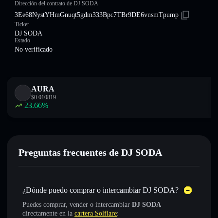
Dirección del contrato de DJ SODA
3Ee68NystYHmGnuqt5gdm333Bpc7TBr9DE6vnsmTpump
Ticker
DJ SODA
Estado
No verificado
AURA
$
0.010819
23.66
%
Preguntas frecuentes de DJ SODA
¿Dónde puedo comprar o intercambiar DJ SODA?
Puedes comprar, vender o intercambiar
DJ SODA
directamente en la
cartera Solflare
: