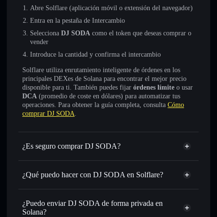
Abre Solflare (aplicación móvil o extensión del navegador)
Entra en la pestaña de Intercambio
Selecciona
DJ SODA
como el token que deseas comprar o
vender
Introduce la cantidad y confirma el intercambio
Solflare utiliza enrutamiento inteligente de órdenes en los
principales DEXes de Solana para encontrar el mejor precio
disponible para ti. También puedes fijar
órdenes límite
o usar
DCA
(promedio de coste en dólares) para automatizar tus
operaciones. Para obtener la guía completa, consulta
Cómo
comprar DJ SODA
.
¿Es seguro comprar DJ SODA?
DJ SODA
no está verificado
¿Qué puedo hacer con DJ SODA en Solflare?
DJ SODA
cartera de Solflare
Intercambiar al instante
: operar con DJ SODA para SOL,
¿Puedo enviar DJ SODA de forma privada en
USDC o miles de otros tokens de Solana con enrutamiento
Solana?