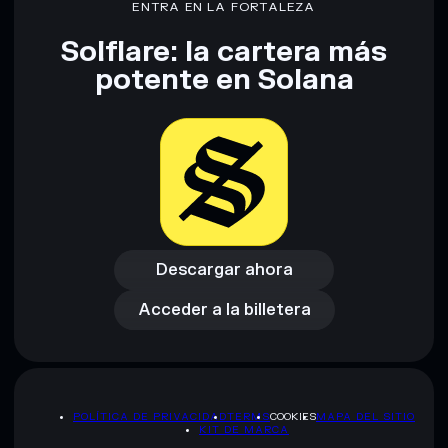
ENTRA EN LA FORTALEZA
Solflare: la cartera más
Descargo de responsabilidad: Esta información tiene
potente en Solana
únicamente fines educativos y no constituye asesoramiento
financiero. Investiga siempre por tu cuenta. Datos
proporcionados por rugcheck.xyz.
Descargar ahora
Acceder a la billetera
Descargar ahora
Acceder a la billetera
POLÍTICA DE PRIVACIDAD
TERMS
COOKIES
MAPA DEL SITIO
KIT DE MARCA