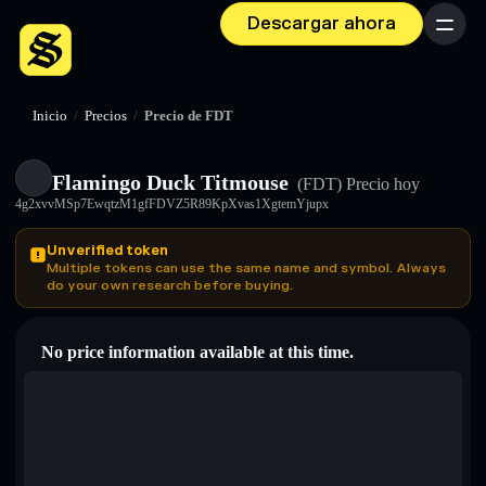
Descargar ahora
Menú
Inicio
/
Precios
/
Precio de FDT
Flamingo Duck Titmouse
(FDT)
Precio hoy
4g2xvvMSp7EwqtzM1gfFDVZ5R89KpXvas1XgtemYjupx
Unverified token
Multiple tokens can use the same name and symbol. Always
do your own research before buying.
No price information available at this time.