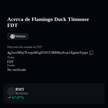
Acerca de Flamingo Duck Titmouse
FDT
Website
Dirección del contrato de FDT
4g2xvvMSp7EwqtzM1gfFDVZ5R89KpXvas1XgtemYjupx
Ticker
FDT
Estado
No verificado
BMT
$
0.032454
67.87
%